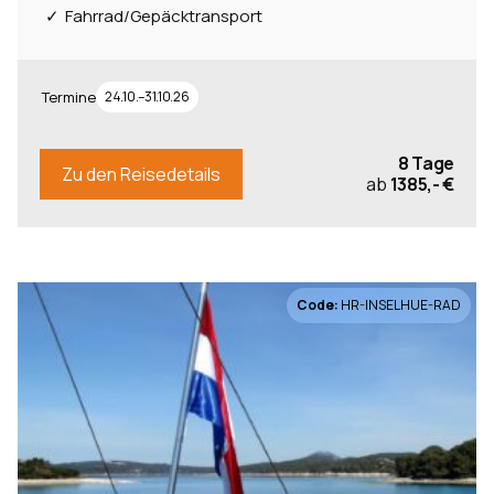
Fahrrad/Gepäcktransport
Termine
24.10.–31.10.26
8 Tage
Zu den Reisedetails
ab
1385,- €
Code:
HR-INSELHUE-RAD