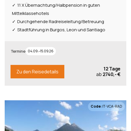
11 X Übernachtung/Halbpension in guten
Mittelklassehotels
Durchgehende Radreiseleitung/Betreuung
Stadtführung in Burgos, Leon und Santiago
Termine
04.09.–15.09.26
12 Tage
Zu den Reisedetails
ab
2740,- €
Code:
IT-VCA-RAD