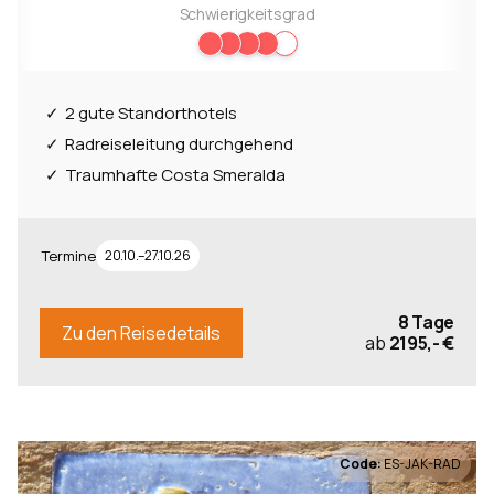
Schwierigkeitsgrad
2 gute Standorthotels
Radreiseleitung durchgehend
Traumhafte Costa Smeralda
Termine
20.10.–27.10.26
8 Tage
Zu den Reisedetails
ab
2195,- €
Code:
ES-JAK-RAD