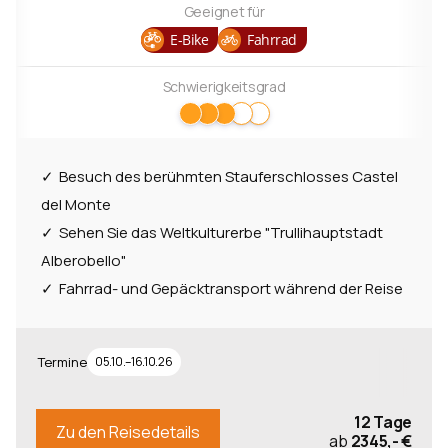
Geeignet für
Transitalia
7
E-Bike
Fahrrad
Alpenüberquerung
6
Gardasee
Schwierigkeitsgrad
6
Ostsee
6
mehr anzeigen
Besuch des berühmten Stauferschlosses Castel
del Monte
Länder
Sehen Sie das Weltkulturerbe "Trullihauptstadt
Deutschland
45
Alberobello"
Fahrrad- und Gepäcktransport während der Reise
Italien
35
Frankreich
25
Österreich
Termine
05.10.–16.10.26
18
Niederlande
8
12 Tage
Zu den Reisedetails
ab
2345,- €
mehr anzeigen