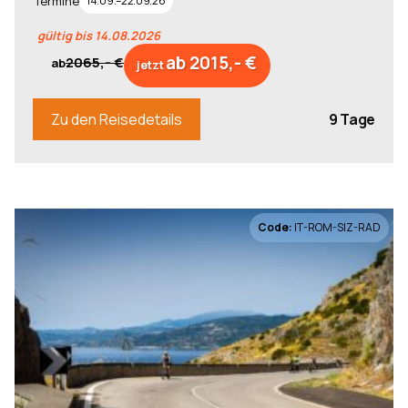
Termine
14.09.–22.09.26
gültig bis 14.08.2026
ab 2015,- €
2065,- €
ab
jetzt
9 Tage
Zu den Reisedetails
Code:
IT-ROM-SIZ-RAD