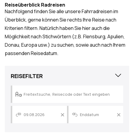
Reiseüberblick Radreisen
Nachfolgend finden Sie alle unsere Fahrradreisen im
Überblick, gerne können Sie rechts Ihre Reise nach
Kriterien filtern. Natürlich haben Sie hier auch die
Möglichkeit nach Stichwörtern (z.B. Flensburg, Apulien,
Donau, Europa usw.) zu suchen, sowie auch nach Ihrem
passenden Reisedatum.
Close
REISEFILTER
Reisepreis
Datum
Datum
der
der
frühesten
späteste
0€
3000€
Abfahrt
Abfahrt
zurücksetzen
zurückse