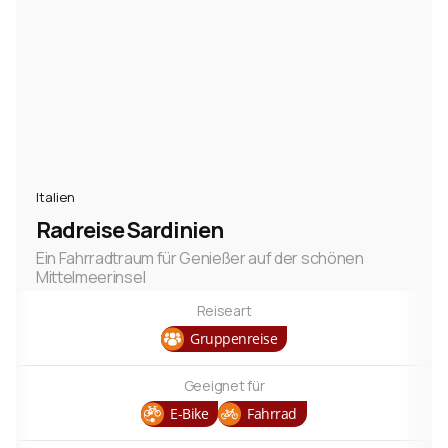
Djerba
1
Görlitz
1
mehr anzeigen
Italien
Radreise Sardinien
Ein Fahrradtraum für Genießer auf der schönen
Mittelmeerinsel
Reiseart
Gruppenreise
Geeignet für
E-Bike
Fahrrad