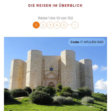
DIE REISEN IM ÜBERBLICK
Von
Bis
€
€
Reise 1 bis 10 von 152
1
2
3
4
5
Reisedauer
Tagesreise
1
Code:
IT-APULIEN-RAD
2-5 Tage
6
6-10 Tage
104
mehr als 10 Tage
40
Reiseart
Fahrrad
146
Fahrrad individuell
84
Fahrrad geführt
62