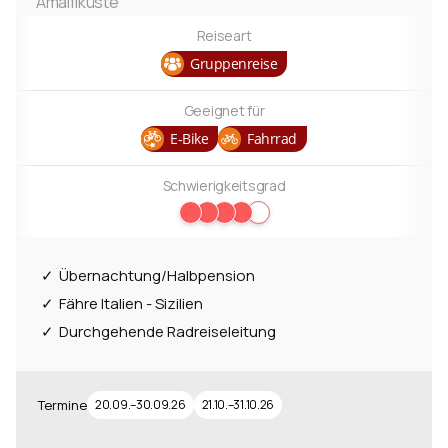
Amalfiküste
Reiseart
Gruppenreise
Geeignet für
E-Bike
Fahrrad
Schwierigkeitsgrad
Übernachtung/Halbpension
Fähre Italien - Sizilien
Durchgehende Radreiseleitung
Termine
20.09.–30.09.26
21.10.–31.10.26