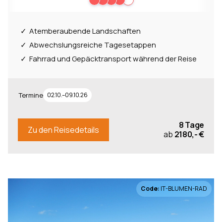
Atemberaubende Landschaften
Abwechslungsreiche Tagesetappen
Fahrrad und Gepäcktransport während der Reise
Termine
02.10.–09.10.26
8 Tage
Zu den Reisedetails
ab
2180,- €
Code:
IT-BLUMEN-RAD