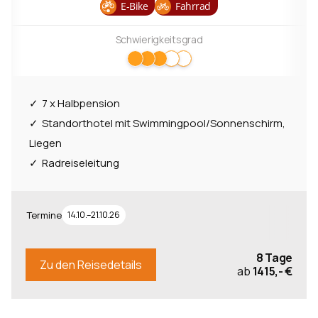
E-Bike
Fahrrad
Schwierigkeitsgrad
7 x Halbpension
Standorthotel mit Swimmingpool/Sonnenschirm,
Liegen
Radreiseleitung
Termine
14.10.–21.10.26
8 Tage
Zu den Reisedetails
ab
1415,- €