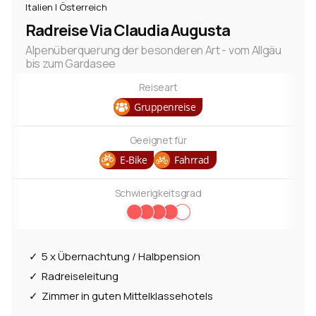
Italien | Österreich
Radreise Via Claudia Augusta
Alpenüberquerung der besonderen Art - vom Allgäu
bis zum Gardasee
Reiseart
Gruppenreise
Geeignet für
E-Bike
Fahrrad
Schwierigkeitsgrad
5 x Übernachtung / Halbpension
Radreiseleitung
Zimmer in guten Mittelklassehotels