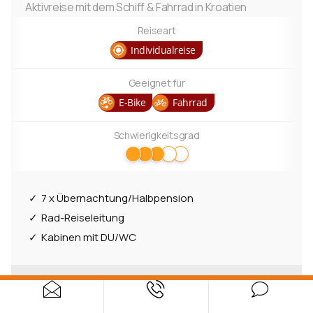
Aktivreise mit dem Schiff & Fahrrad in Kroatien
Reiseart
Individualreise
Geeignet für
E-Bike
Fahrrad
Schwierigkeitsgrad
7 x Übernachtung/Halbpension
Rad-Reiseleitung
Kabinen mit DU/WC
Termine
10.10.–17.10.26