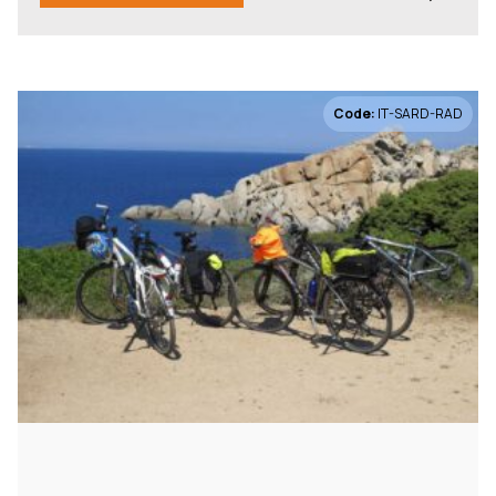
Regionen
Bayern
15
Code:
IT-SARD-RAD
Ostsee
9
Norden
8
Toskana
8
Allgäu
7
mehr anzeigen
Städte und Orte
Bremen
2
Kiel
2
Aachen
1