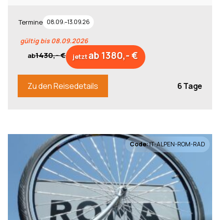
Termine
08.09.–13.09.26
gültig bis 08.09.2026
ab 1380,- €
1430,- €
ab
jetzt
6 Tage
Zu den Reisedetails
Code:
IT-ALPEN-ROM-RAD