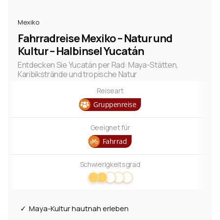
Reisemittel
Mexiko
Fahrrad
1
Fahrradreise Mexiko – Natur und
Kultur – Halbinsel Yucatán
Flug
1
Entdecken Sie Yucatán per Rad: Maya-Stätten,
Karibikstrände und tropische Natur
Länder
Reiseart
Regionen
Gruppenreise
Yucatan
1
Geeignet für
Fahrrad
Städte und Orte
Schwierigkeitsgrad
Merida
1
Tulum
1
Maya-Kultur hautnah erleben