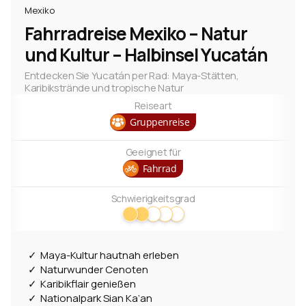
Fahrrad
1
Mexiko
Fahrradreise Mexiko – Natur
Flug
1
und Kultur – Halbinsel Yucatán
Länder
Entdecken Sie Yucatán per Rad: Maya-Stätten,
Karibikstrände und tropische Natur
Regionen
Reiseart
Yucatan
1
Gruppenreise
Städte und Orte
Geeignet für
Fahrrad
Merida
1
Schwierigkeitsgrad
Tulum
1
Maya-Kultur hautnah erleben
Naturwunder Cenoten
Karibikflair genießen
Nationalpark Sian Ka’an