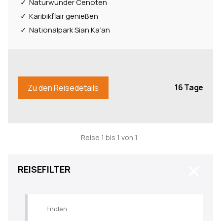
Naturwunder Cenoten
Karibikflair genießen
Nationalpark Sian Ka’an
16 Tage
Zu den Reisedetails
Reise 1 bis 1 von 1
Close
REISEFILTER
Reisepreis