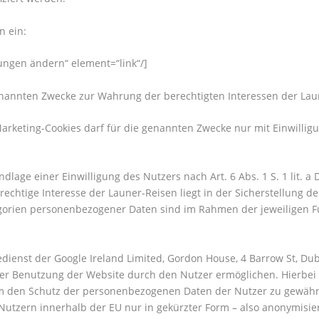
n ein:
lungen ändern“ element=“link“/]
annten Zwecke zur Wahrung der berechtigten Interessen der Launer-
keting-Cookies darf für die genannten Zwecke nur mit Einwilligung
dlage einer Einwilligung des Nutzers nach Art. 6 Abs. 1 S. 1 lit. 
berechtige Interesse der Launer-Reisen liegt in der Sicherstellung
orien personenbezogener Daten sind im Rahmen der jeweiligen Fu
ienst der Google Ireland Limited, Gordon House, 4 Barrow St, Dubl
 der Benutzung der Website durch den Nutzer ermöglichen. Hierbei
 den Schutz der personenbezogenen Daten der Nutzer zu gewährleis
Nutzern innerhalb der EU nur in gekürzter Form – also anonymisier