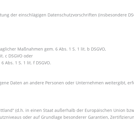
tung der einschlägigen Datenschutzvorschriften (insbesondere D
raglicher Maßnahmen gem. 6 Abs. 1 S. 1 lit. b DSGVO,
lit. c DSGVO oder
 Abs. 1 S. 1 lit. f DSGVO.
ene Daten an andere Personen oder Unternehmen weitergibt, erfo
rittland“ (d.h. in einen Staat außerhalb der Europäischen Union 
hutzniveaus oder auf Grundlage besonderer Garantien, Zertifizierun