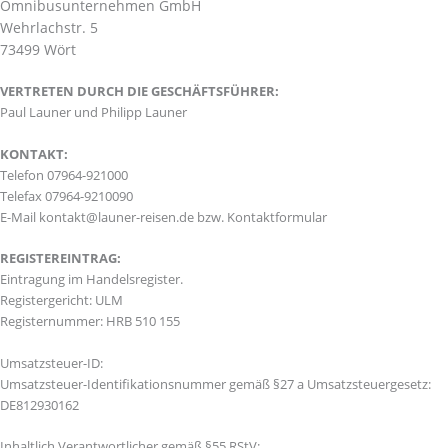
Omnibusunternehmen GmbH
Wehrlachstr. 5
73499 Wört
VERTRETEN DURCH DIE GESCHÄFTSFÜHRER:
Paul Launer und Philipp Launer
KONTAKT:
Telefon 07964-921000
Telefax 07964-9210090
E-Mail kontakt@launer-reisen.de bzw. Kontaktformular
REGISTEREINTRAG:
Eintragung im Handelsregister.
Registergericht: ULM
Registernummer: HRB 510 155
Umsatzsteuer-ID:
Umsatzsteuer-Identifikationsnummer gemäß §27 a Umsatzsteuergesetz:
DE812930162
Inhaltlich Verantwortlicher gemäß §55 RStV: