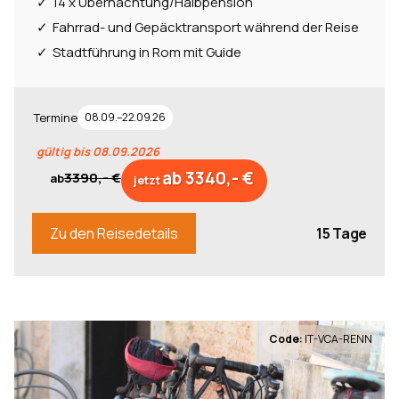
14 x Übernachtung/Halbpension
Fahrrad- und Gepäcktransport während der Reise
Stadtführung in Rom mit Guide
Termine
08.09.–22.09.26
gültig bis 08.09.2026
ab 3340,- €
3390,- €
ab
jetzt
15 Tage
Zu den Reisedetails
Code:
IT-VCA-RENN