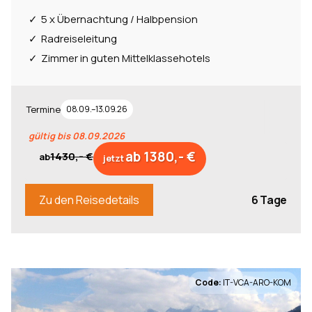
5 x Übernachtung / Halbpension
Italien
4
Radreiseleitung
Österreich
4
Zimmer in guten Mittelklassehotels
Regionen
Termine
08.09.–13.09.26
Allgäu
4
gültig bis 08.09.2026
Gardasee
4
ab 1380,- €
1430,- €
ab
jetzt
Emilia-Romagna
2
Latium
2
6 Tage
Zu den Reisedetails
Sizilien
1
mehr anzeigen
Code:
IT-VCA-ARO-KOM