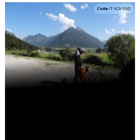
Code:
IT-VCA-RAD
Tagesreise
0
2-5 Tage
0
6-10 Tage
2
mehr als 10 Tage
2
Reiseart
E-Bike
3
e-Bike geführt
3
Fahrrad
3
Fahrrad geführt
3
Rennrad
1
mehr anzeigen