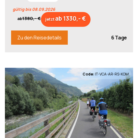
gültig bis 08.09.2026
ab 1330,- €
1380,- €
ab
jetzt
6 Tage
Zu den Reisedetails
Code:
IT-VCA-AR-RS-KOM