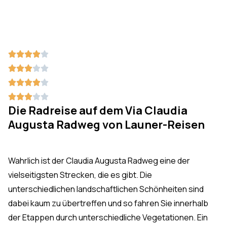
Bewertet





mit
Bewertet





4
mit
Bewertet





von
3
mit
Bewertet





Die Radreise auf dem Via Claudia
5
von
4
mit
Augusta Radweg von Launer-Reisen
5
von
3
5
von
5
Wahrlich ist der Claudia Augusta Radweg eine der
vielseitigsten Strecken, die es gibt. Die
unterschiedlichen landschaftlichen Schönheiten sind
dabei kaum zu übertreffen und so fahren Sie innerhalb
der Etappen durch unterschiedliche Vegetationen. Ein