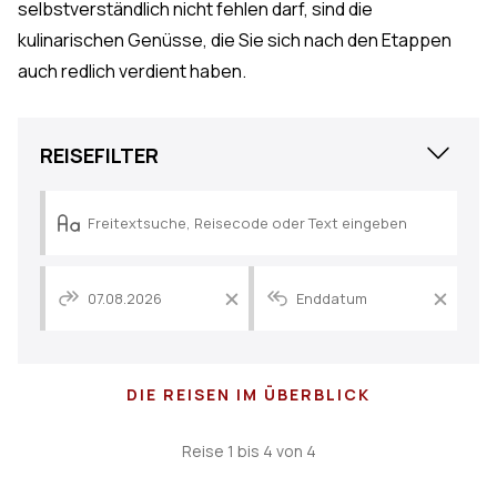
selbstverständlich nicht fehlen darf, sind die
kulinarischen Genüsse, die Sie sich nach den Etappen
auch redlich verdient haben.
Close
REISEFILTER
Reisepreis
Datum
Datum
der
der
frühesten
späteste
0€
3000€
Abfahrt
Abfahrt
zurücksetzen
zurückse
DIE REISEN IM ÜBERBLICK
Von
Bis
€
€
Reise 1 bis 4 von 4
Reisedauer