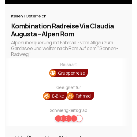
Italien | Österreich
Kombination Radreise Via Claudia
Augusta – Alpen Rom
Alpenüberquerung mit Fahrrad - vom Allgäu zum
Gardasee und weiter nach Rom auf dem "Sonnen-
Radweg"
Reiseart
Gruppenreise
Geeignet für
E-Bike
Fahrrad
Schwierigkeitsgrad