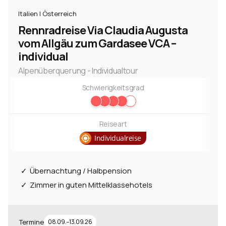
Italien | Österreich
Rennradreise Via Claudia Augusta
vom Allgäu zum Gardasee VCA –
individual
Alpenüberquerung - Individualtour
Schwierigkeitsgrad
Reiseart
Individualreise
Übernachtung / Halbpension
Zimmer in guten Mittelklassehotels
Termine
08.09.–13.09.26