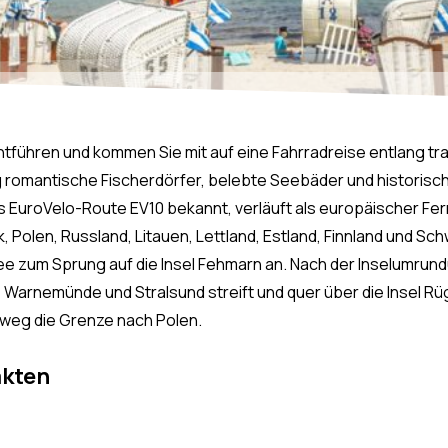
führen und kommen Sie mit auf eine Fahrradreise entlang tra
romantische Fischerdörfer, belebte Seebäder und historisc
 EuroVelo-Route EV10 bekannt, verläuft als europäischer Fer
olen, Russland, Litauen, Lettland, Estland, Finnland und Sc
tsee zum Sprung auf die Insel Fehmarn an. Nach der Inselumr
rnemünde und Stralsund streift und quer über die Insel Rüge
weg die Grenze nach Polen.
akten