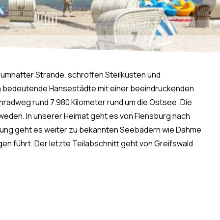
umhafter Strände, schroffen Steilküsten und
h bedeutende Hansestädte mit einer beeindruckenden
nradweg rund 7.980 Kilometer rund um die Ostsee. Die
hweden. In unserer Heimat geht es von Flensburg nach
undung geht es weiter zu bekannten Seebädern wie Dahme
n führt. Der letzte Teilabschnitt geht von Greifswald