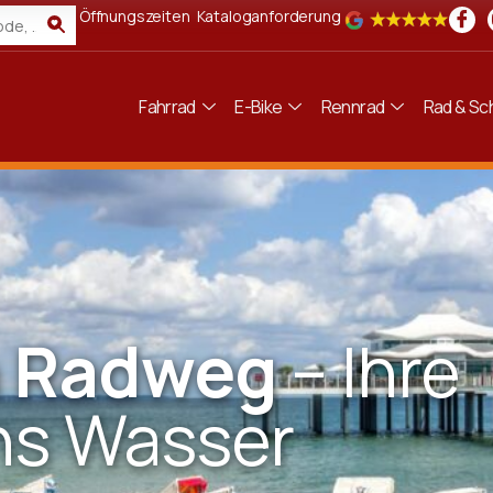
Öffnungszeiten
Kataloganforderung
Fahrrad
E-Bike
Rennrad
Rad & Sch
n Radweg
– Ihre
ns Wasser