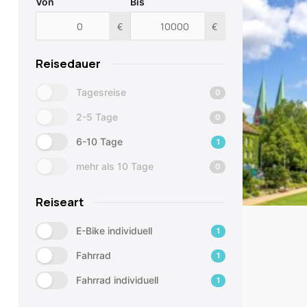
Von
Bis
€
€
Reisedauer
Tagesreise
0
2-5 Tage
0
6-10 Tage
1
mehr als 10 Tage
0
Reiseart
E-Bike individuell
1
Fahrrad
1
Fahrrad individuell
1