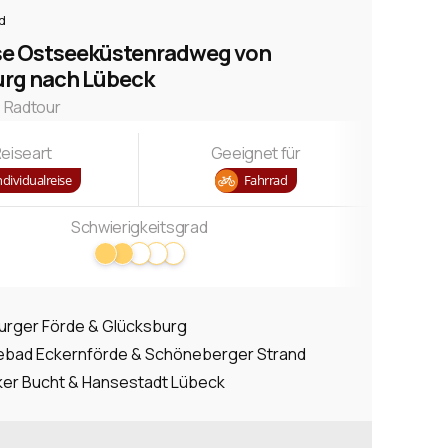
d
se Ostseeküstenradweg von
urg nach Lübeck
e Radtour
eiseart
Geeignet für
ndividualreise
Fahrrad
Schwierigkeitsgrad
urger Förde & Glücksburg
bad Eckernförde & Schöneberger Strand
er Bucht & Hansestadt Lübeck