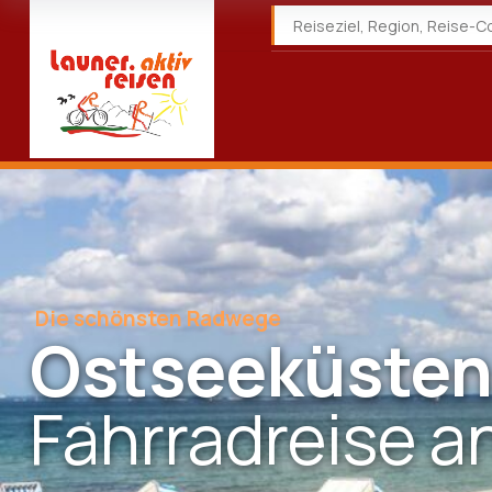
Die schönsten Radwege
Ostseeküste
Fahrradreise a