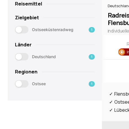
Reisemittel
Deutschlan
Radrei
Zielgebiet
Flensb
Ostseeküstenradweg
1
individuell
R
Länder
I
Deutschland
1
Regionen
Ostsee
1
Flensb
Ostsee
Lübeck