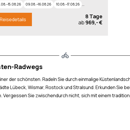
…
.08.–15.08.26
09.08.–16.08.26
10.08.–17.08.26
8 Tage
Reisedetails
ab
969,- €
üsten-Radwegs
iner der schönsten. Radeln Sie durch einmalige Küstenlandsch
ädte Lübeck, Wismar, Rostock und Stralsund. Erkunden Sie be
 Vergessen Sie zwischendurch nicht, sich mit einem traditio