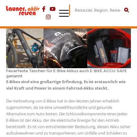
Feuerfeste Taschen für E-Bike Akkus auch E-BIKE ACCU-SAFE
genannt
E-Bikes sind eine großartige Erfindung. Es ist erstaunlich wie
viel Kraft und Power in einem Fahrrad-Akku steckt.
Die Verbreitung von E-Bikes hat in den letzten Jahren erheblich
zugenommen, da sie eine umweltfreundliche und gesunde
Alternative zum Auto bieten. Die Schlüsselkomponente eines jeden
E-Bikes ist der Akku, der die elektrische Energie für den Antrieb
bereitstellt. Es ist von entscheidender Bedeutung, diesen Akku sicher
aufzubewahren und zu transportieren, um Unfälle und Schäden zu