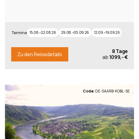
…
Termine
15.08.–22.08.26
29.08.–05.09.26
12.09.–19.09.26
8 Tage
Zu den Reisedetails
ab
1099,- €
Code:
DE-SAARB-KOBL-SE