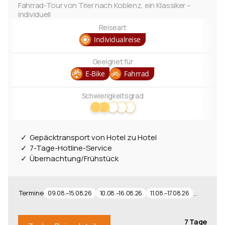
Zielgebiet
Fahrrad-Tour von Trier nach Koblenz, ein Klassiker –
individuell
Mosel Radweg
1
Reiseart
Moselsteig
Individualreise
1
Geeignet für
Länder
E-Bike
Fahrrad
Deutschland
4
Schwierigkeitsgrad
Albanien
1
Regionen
Gepäcktransport von Hotel zu Hotel
Saar
2
7-Tage-Hotline-Service
Übernachtung/Frühstück
Termine
…
09.08.–15.08.26
10.08.–16.08.26
11.08.–17.08.26
7 Tage