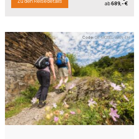
Zu den Reisedetails
ab
689,- €
Code:
DE-MOSEL-WAN-EH