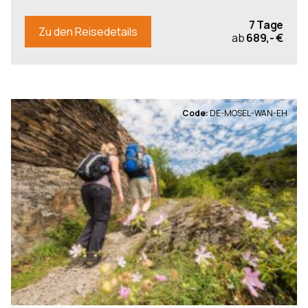
7 Tage
Zu den Reisedetails
ab
689,- €
Code:
DE-MOSEL-WAN-EH