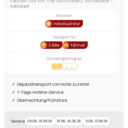
Fahrrad-Tour von Trier nach Koblenz, ein Klassiker –
individuell
Zielgebiet
Reiseart
Mosel Radweg
1
Individualreise
Moselsteig
1
Geeignet für
E-Bike
Fahrrad
Länder
Schwierigkeitsgrad
Deutschland
4
Albanien
1
Gepäcktransport von Hotel zu Hotel
Regionen
7-Tage-Hotline-Service
Saar
2
Übernachtung/Frühstück
…
Termine
09.08.–15.08.26
10.08.–16.08.26
11.08.–17.08.26