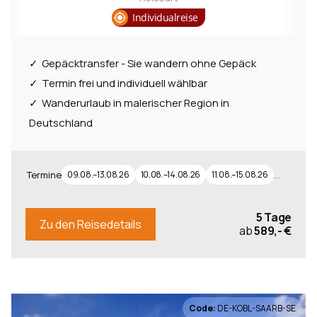
Individualreise
Gepäcktransfer - Sie wandern ohne Gepäck
Termin frei und individuell wählbar
Wanderurlaub in malerischer Region in
Deutschland
…
Termine
09.08.–13.08.26
10.08.–14.08.26
11.08.–15.08.26
5 Tage
Zu den Reisedetails
ab
589,- €
Code:
DE-KOBL-SAARB-SE