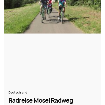
Rad und Schiff
2
Rad und Schiff individuell
2
E-Bike
1
E-Bike individuell
1
Fahrrad
1
mehr anzeigen
Reisemittel
Fahrrad
3
Schiff
2
PKW
1
Deutschland
Trekking
1
Radreise Mosel Radweg