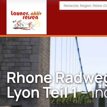
Rhone Radweg
Lyon Teil 1
– in