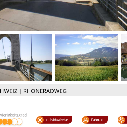
HWEIZ | RHONERADWEG
wierigkeitsgrad
Individualreise
Fahrrad