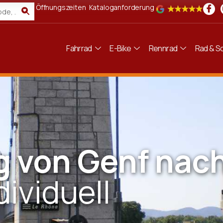
Öffnungszeiten
Kataloganforderung
Fahrrad
E-Bike
Rennrad
Rad & Sc
 von Genf nac
dividuell