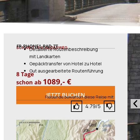
FR-RHONE1-RAD-7T
SCHWEIZ | RHONERADWEG
Detaillierte Routenbeschreibung
mit Landkarten
Gepäcktransfer von Hotel zu Hotel
Gut ausgearbeitete Routenführung
8 Tage
1089,- €
schon ab
JETZT BUCHEN
Reisende bewerten diese Reise mit:
Vo
4.79/5