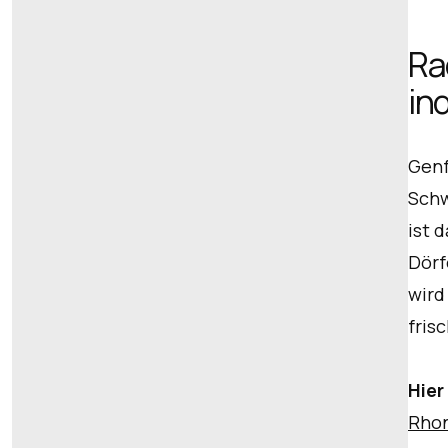
Ra
in
Genf
Schw
ist 
Dörf
wird
fris
Hier
Rhon