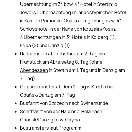
Übernachtung im 3* bzw. 4* Hotel in Stettin; o
Jeweils 1 Übernachtung im landestypischen Hotel
in Kamień Pomorski, Osieki / Umgebung bzw. 4*
Schlosshotel in der Nähe von Koszalin/Köslin;
4 Übernachtungen in 3* Hotels in Kolberg (1),
Łeba (2) und Danzig (1);
Halbpension ab Frühstück am 2. Tag bis
Frühstück am Abreisetag 8. Tag (
ohne
Abendessen
in Stettin am 1. Tag und in Danzig am
7. Tag)
Gepäcktransfer ab dem 2. Tag in Stettin bis
Gdańsk/Danzig am 7. Tag
Busfahrt von Szczecin nach Swinemünde
Schifffahrt von der Halbinsel Hela nach
Gdansk/Danzig bzw. Gdynia
Bustransfers laut Programm