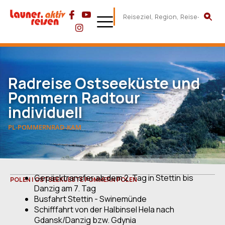
Radreise Ostseeküste und
Pommern Radtour
individuell
PL-POMMERNRAD-KAM
Gepäcktransfer ab dem 2. Tag in Stettin bis
POLEN | OSTSEEKUESTE POMMERN POLEN
Danzig am 7. Tag
Busfahrt Stettin - Swinemünde
Schifffahrt von der Halbinsel Hela nach
Gdansk/Danzig bzw. Gdynia