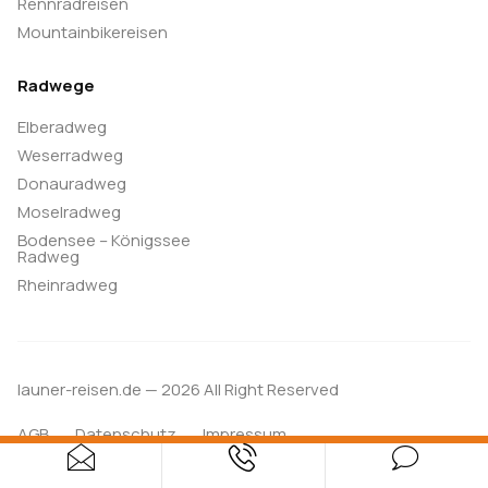
Rennradreisen
Mountainbikereisen
Radwege
Elberadweg
Weserradweg
Donauradweg
Moselradweg
Bodensee – Königssee
Radweg
Rheinradweg
launer-reisen.de — 2026 All Right Reserved
AGB
Datenschutz
Impressum