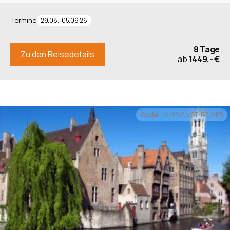
Termine
29.08.–05.09.26
8 Tage
Zu den Reisedetails
ab
1449,- €
Code:
NL-BE-AMST-BRU-BB