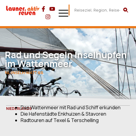
Rad und Segeln Inselhüpfen
im Wattenmeer
NL-INSELH-WATT-BB
Das Wattenmeer mit Rad und Schiff erkunden
NIEDERLANDE
Die Hafenstädte Enkhuizen & Stavoren
Radtouren auf Texel & Terschelling