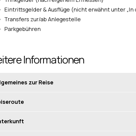
Eintrittsgelder & Ausflüge (nicht erwähnt unter „In 
Transfers zur/ab Anlegestelle
Parkgebühren
itere Informationen
lgemeines zur Reise
iseprofil
iseroute
mäßigte Radtouren in zumeist flachem Gelände
 Tag: Brügge (22 Km)
terkunft
formationen
dividuelle Anreise nach Brügge. Ankunft und Einschiffung um 14
hiff