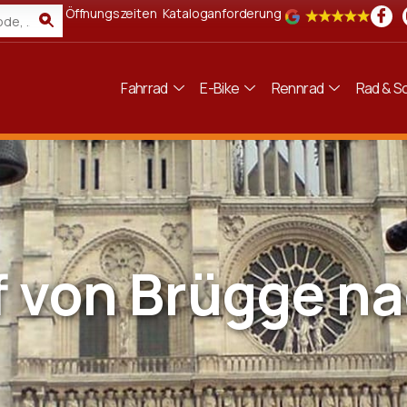
Öffnungszeiten
Kataloganforderung
Fahrrad
E-Bike
Rennrad
Rad & Sc
f von Brügge n