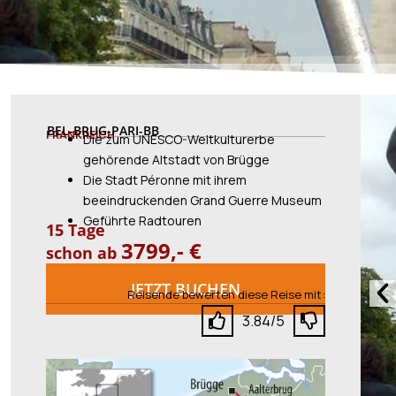
BEL-BRUG-PARI-BB
FRANKREICH
Die zum UNESCO-Weltkulturerbe
gehörende Altstadt von Brügge
Die Stadt Péronne mit ihrem
beeindruckenden Grand Guerre Museum
Geführte Radtouren
15 Tage
3799,- €
schon ab
Vo
JETZT BUCHEN
Reisende bewerten diese Reise mit:
3.84/5