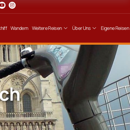
hiff
Wandern
Weitere Reisen
Über Uns
Eigene Reisen
ach