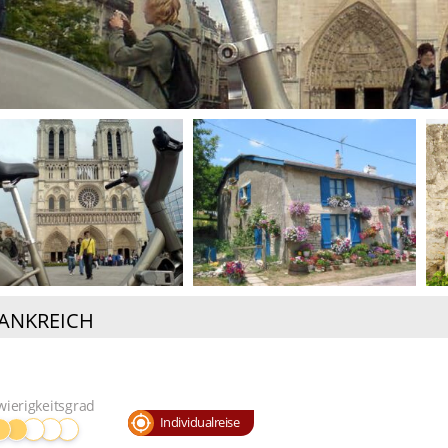
ANKREICH
wierigkeitsgrad
Individualreise