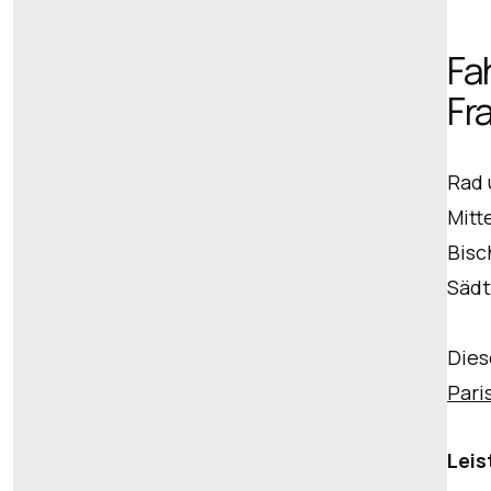
Fa
Fr
Rad 
Mitt
Bisc
Sädt
Dies
Pari
Lei