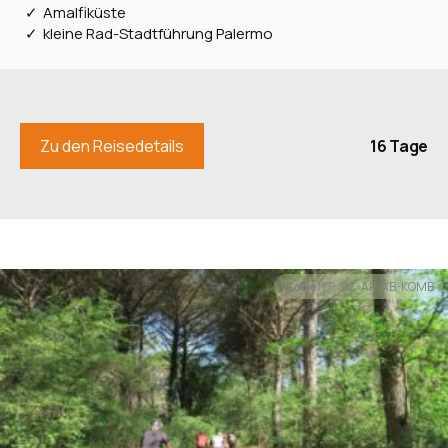
Amalfiküste
wunderschöne Pinienwälder. Ideal zum Radfahren.
kleine Rad-Stadtführung Palermo
Ziel ist der Raum Grosetto. (F/-/A)
12. Tag: Maremma – Grossetto - Monte
Argentario (45, 75 km/750 HM).
16 Tage
Zu den Reisedetails
Wir besuchen die Stadt Grosetto mit dem rot-weiß
gestreiften Dom. Dann geht es weiter durch die
südliche Toskana. Ein Gebiet das landschaftlich
einmalig ist und tolle Ausblicke bietet. Wir fahren mit
Code:
IT-SIZ-AP-AB-KOMB
unseren Rädern auf die Halbinsel Monte Argentario
nach Porto S. Stefano. Dieser Ort ist etwas für die
Schönen und Reichen. Die Jachten, die dort im Hafen
ankern, sind jenseits der Vorstellungskraft eines
normal bürgerlichen Menschen. Ähnlich wie in Monte
Carlo, nur auf kleinerem Raum. Wir fahren noch auf