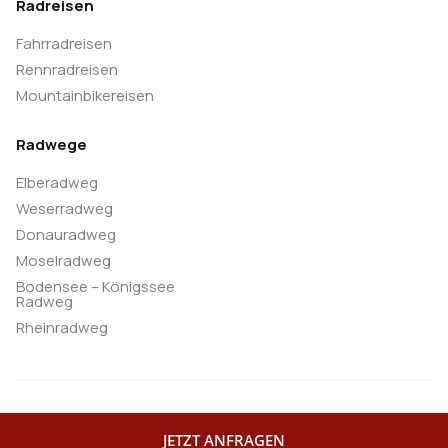
Radreisen
Küstenstraße mit atemberaubenden Ausblicken auf
Fahrradreisen
das Tyrrhenische Meer und die Berge der Basilikata.
Rennradreisen
Der Golf von Policastro ist eine wunderschöne
Mountainbikereisen
Gegend. Die Übernachtung ist im Raum Scalea.
(F/-/A)
Radwege
Elberadweg
21. Tag: Catena Costiera (50/75 km).
Weserradweg
Donauradweg
Heute wird nach Herzenslust geradelt. Die
Moselradweg
Küstenstraße „Catena Costiera“ bietet zahlreiche
Bodensee – Königssee
Radweg
Ausblicke auf die Berge von Kalabrien und auf das
Rheinradweg
blaue Meer. Wir passieren zahlreiche Küstenorte
wie Diamante, Künstlerort mit Promenade und
Altstadt - Páola - S. Lucido. Übernachtung im Golf
von Eufemia im Raum Amantea. (F/-/A)
launer-reisen.de — 2026 All Right Reserved
JETZT ANFRAGEN