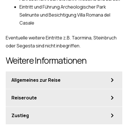
Eintritt und Führung Archeologischer Park
Selinunte und Besichtigung Villa Romana del
Casale
Eventuelle weitere Eintritte z.B. Taormina, Steinbruch
oder Segesta sind nicht inbegriffen.
Weitere Informationen
Allgemeines zur Reise
Informationen
Reiseroute
Mit dem Reisebus werden je nach Etappe und Lage
1. Tag: Zum Fernpass, ca. 50-60 km
des Hotels Transfers durchgeführt.
Zustieg
Um 6.30 Uhr Abreise in Wört/Launer-Reisen. Wir
Reiseroute