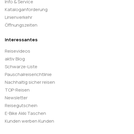
Info & Service
Dom schauen, der sich ganz versteckt in der Nähe
Kataloganforderung
des Hafens befindet. Unser Bus nimmt Sie nach
Linienverkehr
Salerno wieder auf. Fahrt zur Übernachtung im Golf
Öffnungszeiten
von Salerno. Zuvor besuchen wir aber noch die
Interessantes
berühmten Tempel von Paestum (Eintritt nicht
enthalten). Die Radler - die gern viel Kilometer
Reisevideos
machen möchten, radeln von Salerno zum Hotel,
aktiv Blog
jedoch ohne Besuch von Paestum. (F/-/A)
Schwarze-Liste
Pauschalreiserichtlinie
20. Tag: Kampanien - Basilikata - Kalabrien
Nachhaltig sicher reisen
TOP-Reisen
(ca. 30/60 km)
Newsletter
Reisegutschein
Mit dem Bus fahren wir durch den schönen
E-Bike Akki Taschen
Nationalpark Cilento und Vallo di Diano. Bei
Kunden werben Kunden
Policastro Bussentino erreichen wir wieder das
Meer. Hier laden wir die Räder aus und radeln auf der