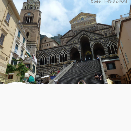
Code:
IT-RS-SIZ-KOM
„aufgepickt“. Mit dem Bus erreichen wir ein
einsames Bergdorf im Apennin. (F/-/A)
10. Tag: Abetone Pass – Pisa (ca. 65, 75
km/650 HM)
Es wird ein Tag der Brücken und der Türme. Am
Morgen erwartet uns eine super Abfahrt. Wir
verlassen die Emilia Romagna und kommen hinunter
in die Toskana. Wir besichtigen die 240m lange /
40m hohe Hängebrücke "Ponte sospeso". An der
berühmten "Ponte della Maddalena"
(Teufelsbrücke) sammeln wir uns bevor es weiter
nach Lucca, dem kleinen Vatikan, geht. In Lucca soll
es im Stadtzentrum mehr als 100 Kirchen geben.
Nach der Mittagspause grüßt uns von weitem