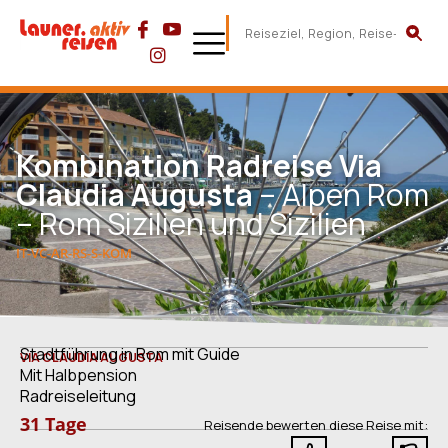
Kombination Radreise Via
Claudia Augusta
– Alpen Rom
– Rom Sizilien und Sizilien
IT-VC-AR-RS-S-KOM
Stadtführung in Rom mit Guide
VIA CLAUDIA AUGUSTA
Mit Halbpension
Radreiseleitung
31 Tage
Reisende bewerten diese Reise mit: