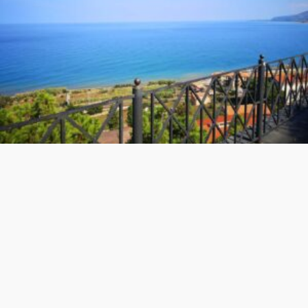
Wir übernachten noch in Südtirol mit Blick auf den
Mendelpass und die Südtiroler Weinstraße. Hier
beziehen wir für 2 Nächte unser Quartier. (F/-/A)
5. Tag: Ca. 50-90 km zum Ziel Gardasee
Heute sind wir im Trentino unterwegs. Man spürt
förmlich Italien. Entlang der Etsch fahren wir bis Mori.
Über den Passo Giovanni erreichen wir den
Gardasee. Wir haben es geschafft; quer über die
Alpen mit dem Fahrrad durch 4 Länder. Am Gardasee
haben wir noch einen ausgiebigen Aufenthalt und
fahren dann mit dem Radbus zurück in unser
Quartier in Südtirol. Im Hotel ruhen wir uns aus,
lassen die Seele baumeln und können mit Stolz gut
gelaunt auf die Tour Via Claudia Augusta