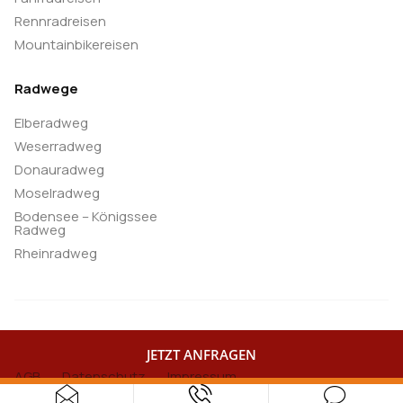
Rennradreisen
Mountainbikereisen
Radwege
Elberadweg
Weserradweg
Donauradweg
Moselradweg
Bodensee – Königssee
Radweg
Rheinradweg
launer-reisen.de — 2026 All Right Reserved
JETZT ANFRAGEN
AGB
Datenschutz
Impressum