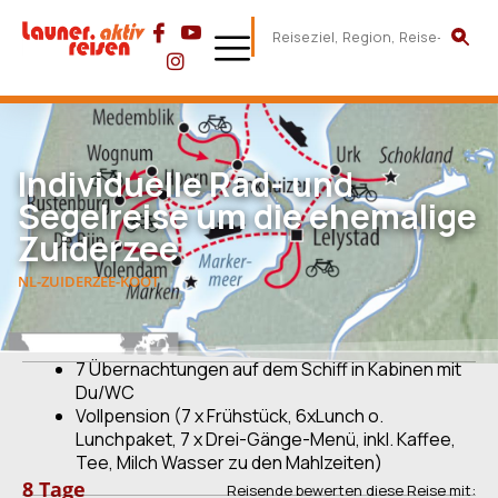
Individuelle Rad- und
Segelreise um die ehemalige
Zuiderzee
NL-ZUIDERZEE-KOOT
7 Übernachtungen auf dem Schiff in Kabinen mit
Du/WC
Vollpension (7 x Frühstück, 6xLunch o.
Lunchpaket, 7 x Drei-Gänge-Menü, inkl. Kaffee,
Tee, Milch Wasser zu den Mahlzeiten)
8 Tage
Reisende bewerten diese Reise mit: