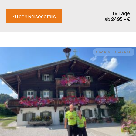
nach Volendam an Bord mitfahren, können Sie von
16 Tage
Volendam aus noch kürzere Touren nach
Zu den Reisedetails
ab
2495,- €
Monnickendam, Edam oder Marken unternehmen
(10-40 km). Zwischen Marken und Volendam
verkehrt eine Fähre, auf der auch Fahrräder
transportiert werden können. Volendam bietet eine
Code:
AT-BERG-RAD
lebhafte Hafenpromenade mit Souvenirläden und
Cafés, idyllische Seitenstraßen, eine Aalräucherei
und ein Museum zur Historie des Ortes.
7. Tag: Volendam – Lelystad:
Naturschutzgebiet Oostvaardersplassen
- Radtour ca. 39 km
Nach dem Frühstück fahren Sie mit dem Schiff
gemeinsam in ca. 4 Stunden zurück nach Lelystad.