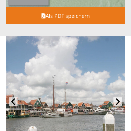
Als PDF speichern
Voriger
Näc