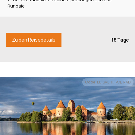
Nordost. Wir erreichen nach ca. 1 1/2 Stunden den
Rundale
Startplatz zu unserer traumhaft schönen Radtour.
Es geht durch den Lahemaa Nationalpark, der mit
einer Fläche von mehr als 700 qkm, mit dichten
Wäldern, Hochmooren und Seen einzigartig ist. Nach
18 Tage
Zu den Reisedetails
einer zünftigen Mittagspause am Bus führt unsere
Radtour nach Viinistu. Hier schauen wir uns bei einer
kurzen Wanderung von Viinistu nach Neemeatsakuri
die Überbleibsel und Spuren der letzten Eiszeit an.
Anschließend beziehen wir unser Hotel noch im
Code:
EE-BALTIK-POL-RAD
Norden Estlands im Raum Palmse. (F/-/A)
5. Tag: Palmse - Mustvee - Kallaste -
Varnja - Tartu ca. 60-65 km
Eine genussvolle Radetappe führt uns entlang des