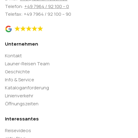
wird, war einst mondäner Badeort von reichen
Telefon:
+49 7964 / 92 100 – 0
Rigenser. Aber auch Sommergäste aus den
Telefax: +49 7964 / 92 100 – 90
Großstädten St. Petersburg, Moskau und Warschau
verbrachten im bekannten Seebad ihren Urlaub.
Zahlreiche Villen zeugen noch heute von dieser Zeit.
Unternehmen
Riga wird heute noch als Tor zum „Westen“
bezeichnet.Wir verbringen noch ca. 1 Stunde am
Kontakt
Strand zum Baden, Radfahren oder Relaxen mit Eis
Launer-Reisen Team
und kühlen Getränken. Danach geht es weiter durch
Geschichte
Info & Service
Jurmala zum Bustreff und Radverladung. Dieser
Kataloganforderung
bringt uns dann zum Hotel. (F/-/A)
Linienverkehr
Öffnungszeiten
8. Tag: Riga - Schloss Rundale - Mezotne
ca. 50-60 km
Interessantes
Reisevideos
Raus aus der Hauptstadt und rauf aufs Rad. Unsere