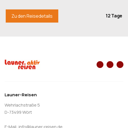
Cecis, einer ehemaligen und schönen Hansestadt
die im berühmten Gauja Nationalpark liegt. (F/-/A)
12 Tage
Zu den Reisedetails
7. Tag: Cesis - Riga - Jurmala - Riga ca. 35
km
Mit dem Bus fahren wir heute Morgen direkt nach
Riga. Bei der Stadtführung sehen wir die wichtigsten
Sehenswürdigkeiten wie Hafen, Dom, die große u.
kleine Gilde und auch das ehemalige „Deutsche
Viertel“ uvm. Am frühen Nachmittag laden wir dann
die Räder aus und starten zur heutigen Radetappe.
Launer-Reisen
Auf einem schönen Radweg fahren wir aus der
Wehrlachstraße 5
Hauptstadt Lettlands. Kaum 25 km von Riga entfernt
D-73499 Wört
liegt Jurmala, das größte Ostseebad des Baltikums.
Die lettische Riviera, wie sie heute noch genannt
E-Mail:
info@launer-reisen.de