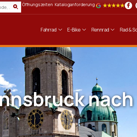
Öffnungszeiten
Kataloganforderung
Fahrrad
E-Bike
Rennrad
Rad & Sc
Innsbruck nach