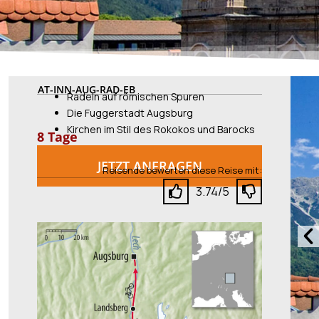
AT-INN-AUG-RAD-EB
Radeln auf römischen Spuren
Die Fuggerstadt Augsburg
Kirchen im Stil des Rokokos und Barocks
8 Tage
JETZT ANFRAGEN
Reisende bewerten diese Reise mit:
3.74/5
Vo