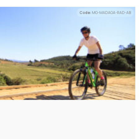
n, Hunde, etc.) sowie exkludierte Transport- und
Code:
MG-MADAGA-RAD-AB
 bzw. dem Punkt „Leistungen"
rzahl notwendig ist, so ist diese unter Punkt
wand und durch kleinere Dörfer und Märkte nach Stams mit
teilnehmerzahl behalten wir uns vor die Reise bis zu dem
nach Imst, dem „Meran Nordtirols“. Der Ort mit seinen
 dem geplanten Reisetermin abzusagen. Wir empfehlen die
einem Spaziergang ein.
 dieser Frist vorzunehmen.
n den tatsächlich zurückgelegten Kilometern abweichen
werden, ist – soweit dieses für die Leistungserbringung
 oder Reisepass. Für Bürger aus anderen Staaten
elage Transfer über den Fernpass. Es folgt eine
t nicht geeignet.
gslandschaft, der Gebirgsfluss und die Stadt Reutte
sicherung inkl. Reiseabbruchversicherung.
hmt von herrlichen Alpengipfeln und blaugrünen