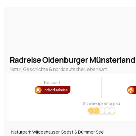
2.
Am
de
za
Radreise Oldenburger Münsterland 
Be
Natur, Geschichte & norddeutsche Lebensart
3.
Reiseart
Individualreise
Bu
Schwierigkeitsgrad
wu
st
Ge
Naturpark Wildeshauser Geest & Dümmer See
Pa