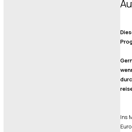
Au
Dies
Pro
Gern
wenn
durc
reis
Ins 
Euro