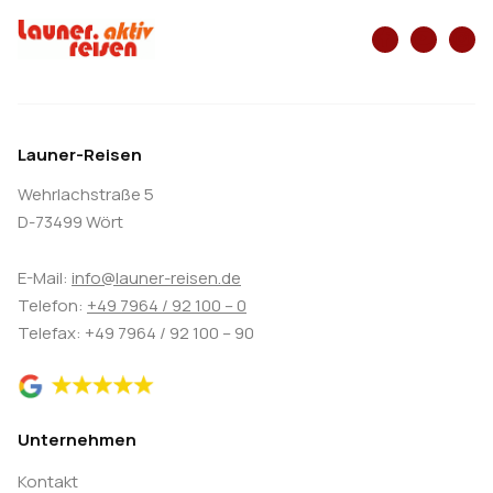
unterschiedlichen Höhen am Sockel des Ätna
entlang, daher auch durch verschiedene Klima- und
Vegetationszonen. An den sehr fruchtbaren
Hängen zur Meerseite gedeihen Zitronen,
Mandelbäume und Feigen im Westen hingegen die
Launer-Reisen
sanft gewellten Kornfeldhügel. (Mittagspause)
Wehrlachstraße 5
62KM/1230HM.
D-73499 Wört
6. Tag:
E-Mail:
info@launer-reisen.de
Telefon:
+49 7964 / 92 100 – 0
Eine verdient entspannte Abschlusstour nahezu
Telefax: +49 7964 / 92 100 – 90
bergab durch üppige Vegetation der Lavamassen
und entlang der Alcanzara Schlucht in den
entspannten Badeort Letojanni lässt die Strapazen
Unternehmen
der vergangenen Tage schnell vergessen und krönt
Kontakt
die Madonie Runde unvergesslich ab.