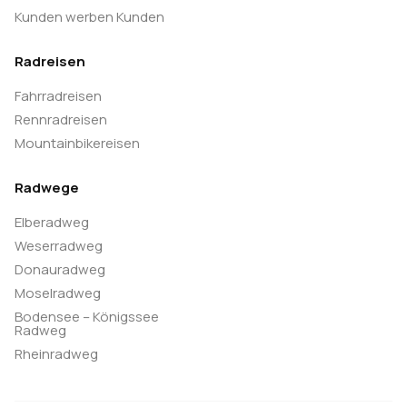
Kunden werben Kunden
8. Tag:
Radreisen
Fakultativer Ausflug nach Catania der Gäste die die
Fahrradreisen
Rennradreisen
Anschlusstour “Siziliens Osten“ erleben. Ein
Mountainbikereisen
Tagesausflug mit dem Zug in die bunte, dynamische
und quicklebendige Stadt Catania. Die Stadt liegt „zu
Radwege
Füßen“ des inselbeherrschenden Vulkans.
Inzwischen prachtvollen Barockbauten versteckt
Elberadweg
Weserradweg
sich eines der schönsten Theater Italiens, das
Donauradweg
Teatro Bellini. An der barocken Prachtstraße Via
Moselradweg
Crociferi befindet sich das Wahrzeichen Catanias,
Bodensee – Königssee
der Fontane dell‘ Elefante. Und ein wahres
Radweg
Streetfood Paradies erlebt man auf den beiden
Rheinradweg
farbenprächtigen Märkten der Stadt. Exotische
Früchte, Gemüse und Meeresfrüchte bieten eine