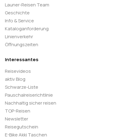
Launer-Reisen Team
(Mittagspause) und baden am Letojanni Beach
Geschichte
53KM/380 HM.
Info & Service
Kataloganforderung
7. Tag:
Linienverkehr
Öffnungszeiten
Freier Tag und/oder Taormina hautnah.
Taormina verzaubert Besucher in den ersten
Interessantes
Minuten. Die Stadt trumpft mit ihrer
Reisevideos
aussichtsreichen Panoramalage auf einer
aktiv Blog
Bergterrasse des Monte Tauro auf. Mit einem
Schwarze-Liste
milden Klima, üppiger Vegetation, ein nahezu
Pauschalreiserichtlinie
perfekt erhaltenes griechisches Theater und einem
Nachhaltig sicher reisen
phänomenalen Blick auf den Ätna punktet die Stadt
TOP-Reisen
zusätzlich. Ein Tag in Taormina ist ein Muss und ein
Newsletter
gelungener Abschluss einer erlebnisreichen
Reisegutschein
Woche.
E-Bike Akki Taschen