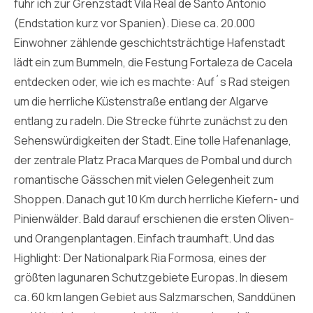
fuhr ich zur Grenzstadt Vila Real de Santo Antonio
(Endstation kurz vor Spanien). Diese ca. 20.000
Einwohner zählende geschichtsträchtige Hafenstadt
lädt ein zum Bummeln, die Festung Fortaleza de Cacela
entdecken oder, wie ich es machte: Auf´s Rad steigen
um die herrliche Küstenstraße entlang der Algarve
entlang zu radeln. Die Strecke führte zunächst zu den
Sehenswürdigkeiten der Stadt. Eine tolle Hafenanlage,
der zentrale Platz Praca Marques de Pombal und durch
romantische Gässchen mit vielen Gelegenheit zum
Shoppen. Danach gut 10 Km durch herrliche Kiefern- und
Pinienwälder. Bald darauf erschienen die ersten Oliven-
und Orangenplantagen. Einfach traumhaft. Und das
Highlight: Der Nationalpark Ria Formosa, eines der
größten lagunaren Schutzgebiete Europas. In diesem
ca. 60 km langen Gebiet aus Salzmarschen, Sanddünen