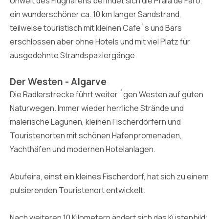
Unweit des Flughafens befindet sich die Praia de Faro,
ein wunderschöner ca. 10 km langer Sandstrand,
teilweise touristisch mit kleinen Cafe´s und Bars
erschlossen aber ohne Hotels und mit viel Platz für
ausgedehnte Strandspaziergänge.
Der Westen - Algarve
Die Radlerstrecke führt weiter ´gen Westen auf guten
Naturwegen. Immer wieder herrliche Strände und
malerische Lagunen, kleinen Fischerdörfern und
Touristenorten mit schönen Hafenpromenaden,
Yachthäfen und modernen Hotelanlagen.
Abufeira, einst ein kleines Fischerdorf, hat sich zu einem
pulsierenden Touristenort entwickelt.
Nach weiteren 10 Kilometern ändert sich das Küstenbild: