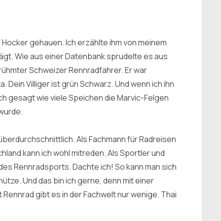
m Hocker gehauen. Ich erzählte ihm von meinem
rägt. Wie aus einer Datenbank sprudelte es aus
erühmter Schweizer Rennradfahrer. Er war
 Dein Villiger ist grün Schwarz. Und wenn ich ihn
ch gesagt wie viele Speichen die Marvic-Felgen
wurde.
überdurchschnittlich. Als Fachmann für Radreisen
land kann ich wohl mitreden. Als Sportler und
 des Rennradsports. Dachte ich! So kann man sich
tze. Und das bin ich gerne, denn mit einer
Rennrad gibt es in der Fachwelt nur wenige. Thai