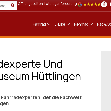
Öffnungszeiten
Kataloganforderung
Fahrrad
E-Bike
Rennrad
Rad & Sc
adexperte Und
useum Hüttlingen
n Fahrradexperten, der die Fachwelt
ngen