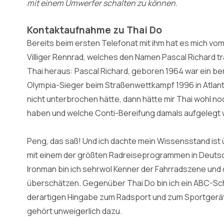
mit einem Umwerfer schalten zu können.
Kontaktaufnahme zu Thai Do
Bereits beim ersten Telefonat mit ihm hat es mich vo
Villiger Rennrad, welches den Namen Pascal Richard t
Thai heraus: Pascal Richard, geboren 1964 war ein b
Olympia-Sieger beim Straßenwettkampf 1996 in Atlanta.
nicht unterbrochen hätte, dann hätte mir Thai wohl no
haben und welche Conti-Bereifung damals aufgelegt 
Peng, das saß! Und ich dachte mein Wissensstand ist 
mit einem der größten Radreiseprogrammen in Deutsch
Ironman bin ich sehrwol Kenner der Fahrradszene und
überschätzen. Gegenüber Thai Do bin ich ein ABC-Schü
derartigen Hingabe zum Radsport und zum Sportgerät 
gehört unweigerlich dazu.