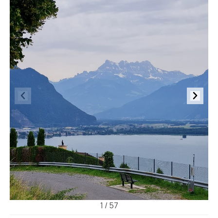
1
/
57