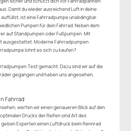
ägen sicher und schützt dich vor Fahrradpannen.
 aus. Damit du wieder ausreichend Luft in deine
uffüllst, ist eine Fahrradpumpe unabdingbar.
hiedlichen Pumpen für dein Fahrrad. Neben dem
hrer auf Standpumpen oder Fußpumpen. Mit
t ausgestattet. Moderne Fahrradpumpen
rradpumpe lohnt es sich zu kaufen?
adpumpen Test gemacht. Dazu sind wir auf die
rräder gegangen und haben uns angesehen,
in Fahrrad
nsehen, werfen wir einen genaueren Blick auf den
optimalen Drucks der Reifen sind Art des
b geben Experten einen Luftdruck beim Rennrad