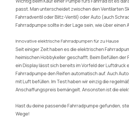
Wichtig beim Kauf einer Pumpe fürs Fahrrad ist es dar
passt. Man unterscheidet zwischen den Ventilarten S
Fahrradventil oder Blitz-Ventil) oder Auto (auch Schr
Fahrradpumpe sollte in der Lage sein, wie über einen A
Innovative elektrische Fahrradpumpen für zu Hause
Seit einiger Zeit haben es die elektrischen Fahrradp
heimischen Hobbykeller geschafft. Beim Befüllen der R
ein Display lässt sich bereits im Vorfeld der Luftdruck
Fahrradpumpe den Reifen automatisch auf. Auch Autor
mit Luft befüllen. Im Test haben wir einzig die rege
Anschaffungspreis bemängelt. Ansonsten ist die elektr
Hast du deine passende Fahrradpumpe gefunden, ste
Wege!