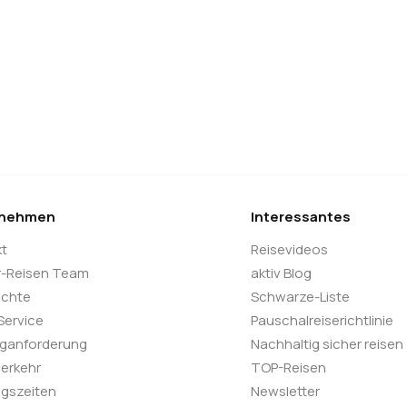
rnehmen
Interessantes
kt
Reisevideos
r-Reisen Team
aktiv Blog
ichte
Schwarze-Liste
 Service
Pauschalreiserichtlinie
oganforderung
Nachhaltig sicher reisen
verkehr
TOP-Reisen
gszeiten
Newsletter