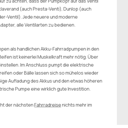
auf zu achten, dass der Pumpkopf auf das Ventil
klaverand (auch Presta-Venti), Dunlop (auch
ader-Ventil). Jede neuere und moderne
dapter, alle Ventilarten zu bedienen.
umpen als handlichen Akku-Fahrradpumpen in den
eifen ist keinerlei Muskelkraft mehr nötig. Über
 einstellen. Im Anschluss pumpt die elektrische
eifen oder Bälle lassen sich so mühelos wieder
lmäßige Aufladung des Akkus und den etwas höheren
ische Pumpe eine wirklich gute Investition.
ht der nächsten
Fahrradreise
nichts mehr im