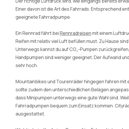
Der richtige Luftdruck wird, wie eingangs bereits erw
Einer davon ist die Art des Fahrrads. Entsprechend ent
geeignete Fahrradpumpe.
Ein Rennrad fährt bei
Rennradreisen
mit einem Luftdruc
Reifen mit relativ viel Luft befüllen must. Zu Hause s
Unterwegs kannst du auf CO₂-Pumpen zurückgreifen, 
Handpumpen sind weniger geeignet. Der Aufwand und
sehr hoch.
Mountainbikes und Tourenräder hingegen fahren mit e
sollte zudem den unterschiedlichen Belägen angepas
dass Minipumpen unterwegs eine gute Wahl sind. Weil d
Fahrradpumpen bequem zum Einsatz kommen. Cityräde
ausgestattet.