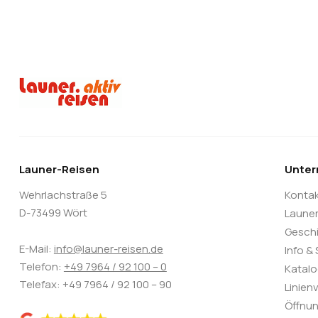
Launer-Reisen
Unte
Wehrlachstraße 5
Konta
D-73499 Wört
Laune
Gesch
E-Mail:
info@launer-reisen.de
Info &
Telefon:
+49 7964 / 92 100 – 0
Katal
Telefax: +49 7964 / 92 100 – 90
Linien
Öffnun