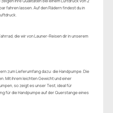
 zeigen ihre Qualitäten bei einem Luftdruck von 2
bar fahren lassen. Auf den Rädern findest du in
uftdruck.
ahrrad, die wir von Launer-Reisen dir in unserem
rädern zum Lieferumfang dazu: die Handpumpe. Die
. Mit ihrem leichten Gewicht und einer
mpen, so zeigt es unser Test, ideal für
ung für die Handpumpe auf der Querstange eines