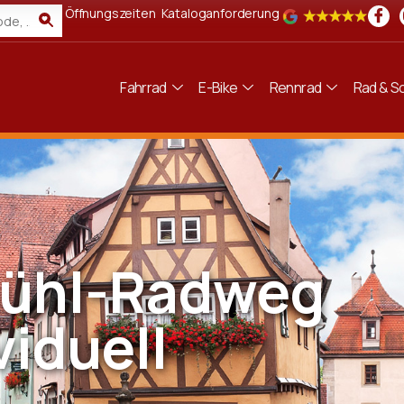
Öffnungszeiten
Kataloganforderung
Fahrrad
E-Bike
Rennrad
Rad & Sc
mühl-Radweg
viduell