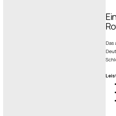
Ei
Ro
Das 
Deut
Schl
Lei