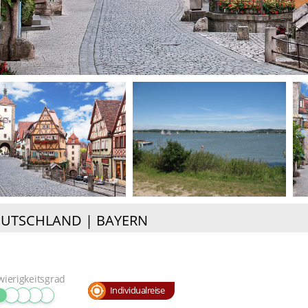
UTSCHLAND | BAYERN
wierigkeitsgrad
Individualreise