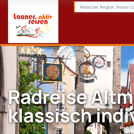
Radreise Alt
klassisch indi