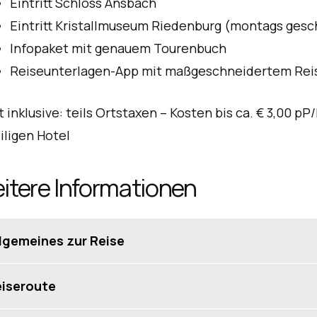
Eintritt Schloss Ansbach
Eintritt Kristallmuseum Riedenburg (montags gesc
Infopaket mit genauem Tourenbuch
Reiseunterlagen-App mit maßgeschneidertem Rei
t inklusive: teils Ortstaxen – Kosten bis ca. € 3,00 p
iligen Hotel
itere Informationen
lgemeines zur Reise
iseprofil
iseroute
nfache Strecken, mit wenig Anstrengung zu meistern.