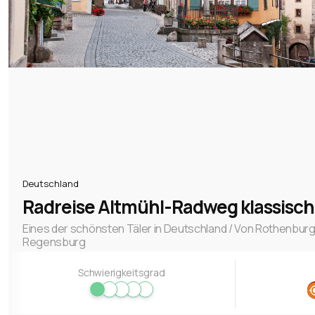
4.
Ab
(=
Vo
de
Bu
in
Pe
5.
Z
Ra
Le
Ve
sc
Deutschland
(b
Nä
Radreise Altmühl-Radweg klassisch 
7-
Da
Eines der schönsten Täler in Deutschland / Von Rothenburg
Zu
6.
Ra
Regensburg
Schwierigkeitsgrad
Vo
E
se
Rä