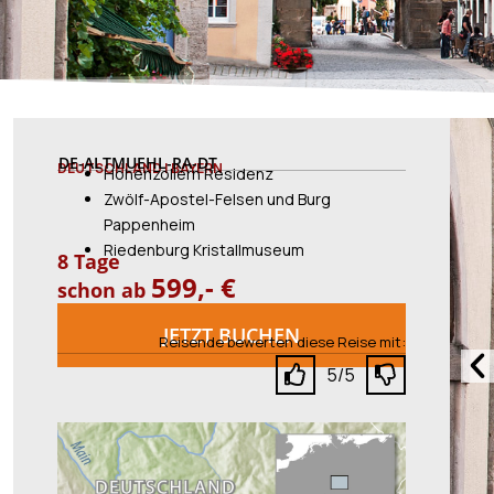
DE-ALTMUEHL-RA-DT
DEUTSCHLAND | BAYERN
Hohenzollern Residenz
Zwölf-Apostel-Felsen und Burg
Pappenheim
Riedenburg Kristallmuseum
8 Tage
599,- €
schon ab
JETZT BUCHEN
Reisende bewerten diese Reise mit:
Vo
5/5