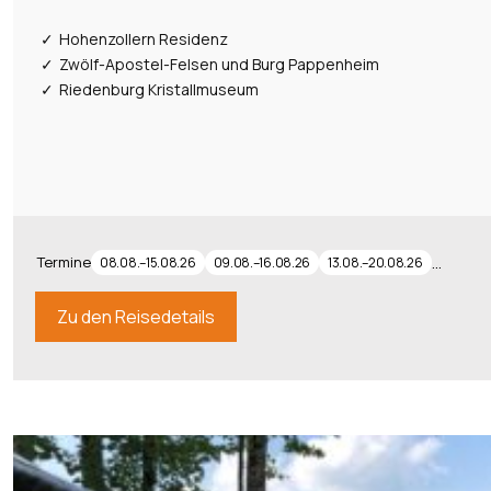
di
km
Ge
Hohenzollern Residenz
7.
Zwölf-Apostel-Felsen und Burg Pappenheim
Zu
Ra
Riedenburg Kristallmuseum
Ra
Ti
We
We
se
Mi
be
8.
Termine
…
08.08.–15.08.26
09.08.–16.08.26
13.08.–20.08.26
Be
Bu
od
Au
Zu den Reisedetails
de
(n
Si
Ki
R
0 
St
7 