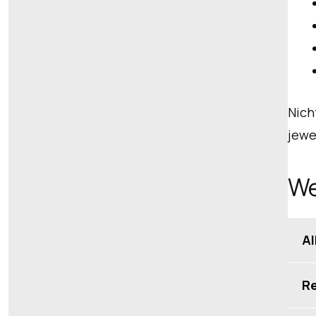
Nich
jewe
We
Al
Re
Re
Ei