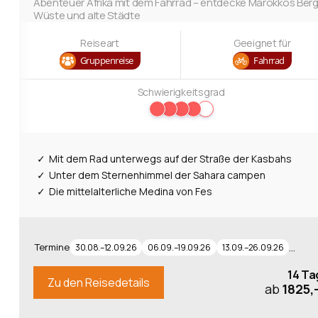
Abenteuer Afrika mit dem Fahrrad – entdecke Marokkos Berg
Wüste und alte Städte
Reiseart
Geeignet für
Gruppenreise
Fahrrad
Schwierigkeitsgrad
Mit dem Rad unterwegs auf der Straße der Kasbahs
Unter dem Sternenhimmel der Sahara campen
Die mittelalterliche Medina von Fes
Termine
…
30.08.–12.09.26
06.09.–19.09.26
13.09.–26.09.26
14 Ta
Zu den Reisedetails
ab
1825,-