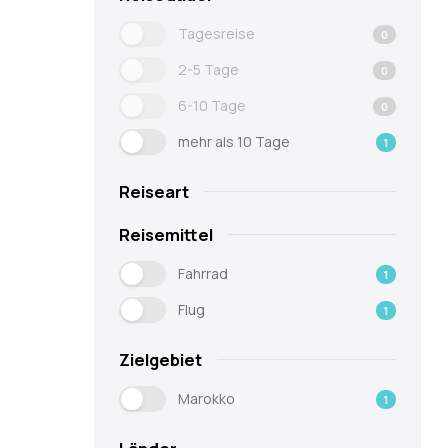
Tagesreise
0
2-5 Tage
0
6-10 Tage
0
mehr als 10 Tage
1
Reiseart
Reisemittel
Fahrrad
1
Flug
1
Zielgebiet
Marokko
1