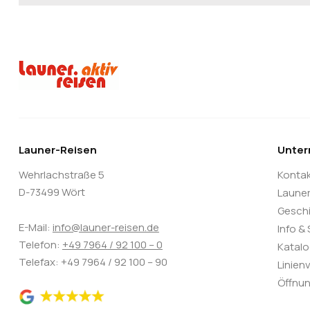
Launer-Reisen
Unte
Wehrlachstraße 5
Konta
D-73499 Wört
Laune
Gesch
E-Mail:
info@launer-reisen.de
Info &
Telefon:
+49 7964 / 92 100 – 0
Katal
Telefax: +49 7964 / 92 100 – 90
Linien
Öffnun