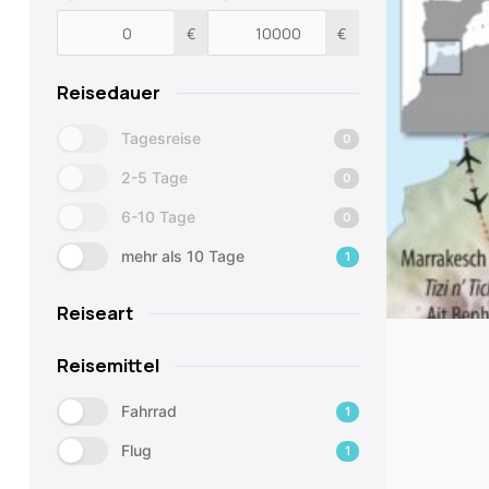
€
€
Reisedauer
Tagesreise
0
2-5 Tage
0
6-10 Tage
0
mehr als 10 Tage
1
Reiseart
Reisemittel
Fahrrad
1
Flug
1