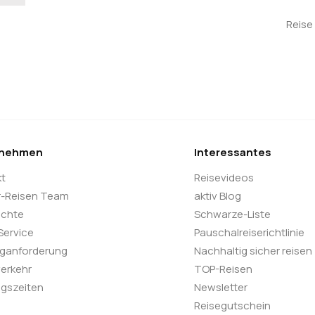
Reise 
rnehmen
Interessantes
kt
Reisevideos
r-Reisen Team
aktiv Blog
ichte
Schwarze-Liste
 Service
Pauschalreiserichtlinie
oganforderung
Nachhaltig sicher reisen
verkehr
TOP-Reisen
gszeiten
Newsletter
Reisegutschein