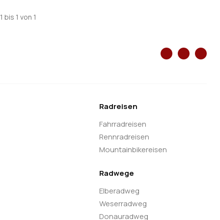
1 bis 1 von 1
Radreisen
Fahrradreisen
Rennradreisen
Mountainbikereisen
Radwege
Elberadweg
Weserradweg
Donauradweg