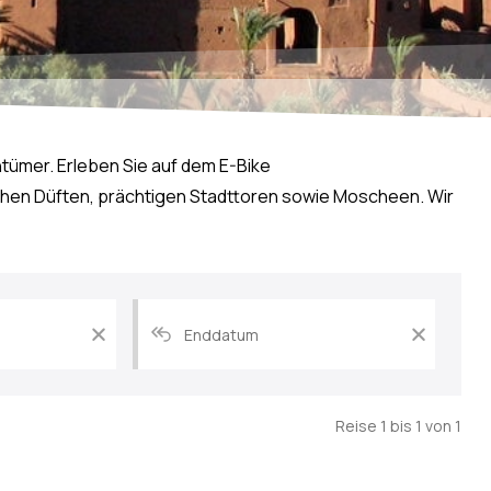
htümer. Erleben Sie auf dem E-Bike
chen Düften, prächtigen Stadttoren sowie Moscheen. Wir
Datum
Datum
der
der
frühesten
spätesten
Abfahrt
Abfahrt
zurücksetzen
zurückset
Reise 1 bis 1 von 1