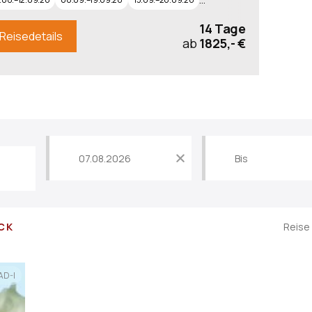
14 Tage
Reisedetails
ab
1825,- €
Datum
der
frühesten
Abfahrt
zurücksetzen
ICK
Reise 
D-I