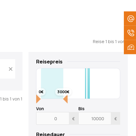
Reise 1 bis 1 von 1
Reisepreis
Datum
der
spätesten
Abfahrt
zurücksetzen
0€
3000€
1 bis 1 von 1
Von
Bis
€
€
Reisedauer