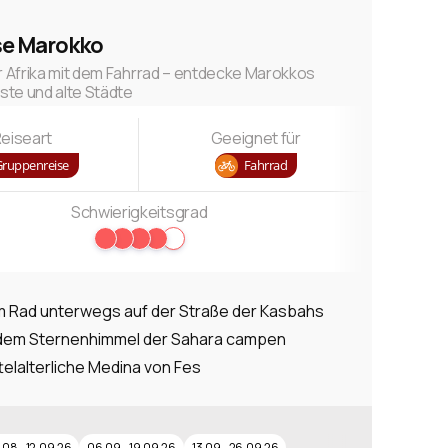
se Marokko
 Afrika mit dem Fahrrad – entdecke Marokkos
te und alte Städte
eiseart
Geeignet für
Gruppenreise
Fahrrad
Schwierigkeitsgrad
m Rad unterwegs auf der Straße der Kasbahs
dem Sternenhimmel der Sahara campen
telalterliche Medina von Fes
…
.08.–12.09.26
06.09.–19.09.26
13.09.–26.09.26