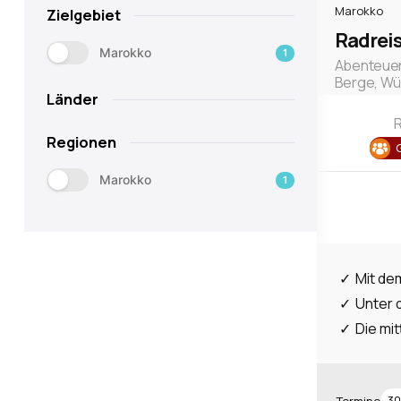
Marokko
Zielgebiet
Radrei
Marokko
1
Abenteuer
Berge, Wüs
Länder
R
Regionen
Marokko
1
Mit de
Unter 
Die mit
30