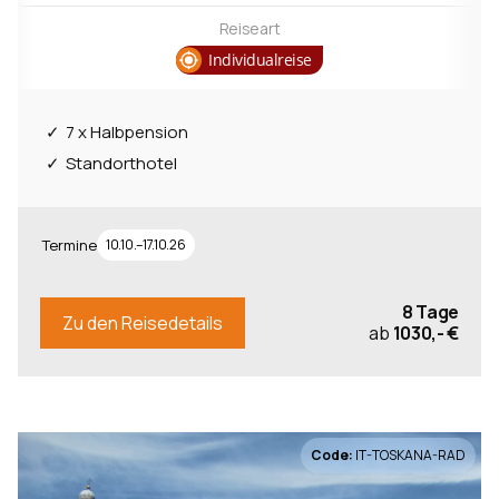
Reiseart
Individualreise
7 x Halbpension
Standorthotel
Termine
10.10.–17.10.26
8 Tage
Zu den Reisedetails
ab
1030,- €
Code:
IT-TOSKANA-RAD