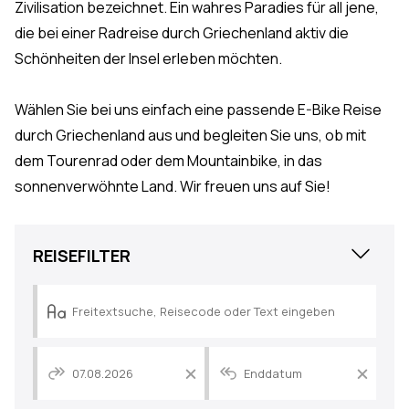
Zivilisation bezeichnet. Ein wahres Paradies für all jene,
die bei einer Radreise durch Griechenland aktiv die
Schönheiten der Insel erleben möchten.
Wählen Sie bei uns einfach eine passende
E-Bike Reise
durch Griechenland aus und begleiten Sie uns, ob mit
dem Tourenrad oder dem Mountainbike, in das
sonnenverwöhnte Land. Wir freuen uns auf Sie!
Close
REISEFILTER
Reisepreis
Datum
Datum
der
der
frühesten
späteste
0€
3000€