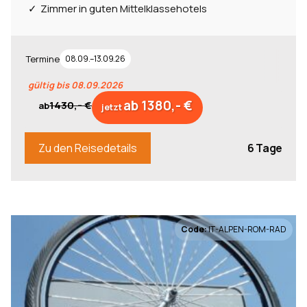
Zimmer in guten Mittelklassehotels
Termine
08.09.–13.09.26
gültig bis 08.09.2026
ab 1380,- €
1430,- €
ab
jetzt
6 Tage
Zu den Reisedetails
Code:
IT-ALPEN-ROM-RAD