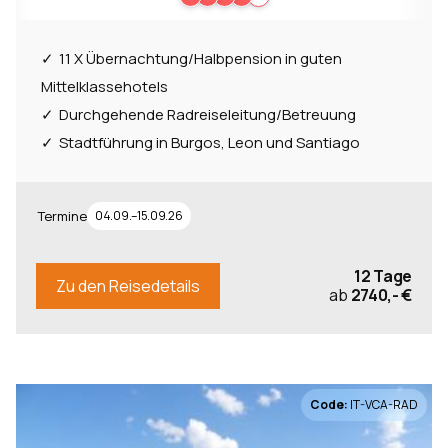
11 X Übernachtung/Halbpension in guten
Mittelklassehotels
Durchgehende Radreiseleitung/Betreuung
Stadtführung in Burgos, Leon und Santiago
Termine
04.09.–15.09.26
12 Tage
Zu den Reisedetails
ab
2740,- €
Code:
IT-VCA-RAD