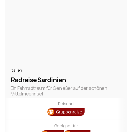
Bremen
2
Görlitz
2
Kiel
2
Malaga
2
mehr anzeigen
Italien
Radreise Sardinien
Ein Fahrradtraum für Genießer auf der schönen
Mittelmeerinsel
Reiseart
Gruppenreise
Geeignet für