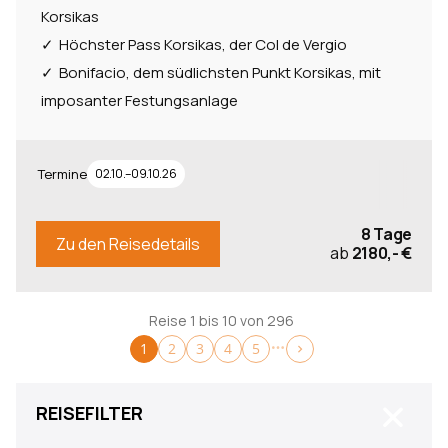
Korsikas
Höchster Pass Korsikas, der Col de Vergio
Bonifacio, dem südlichsten Punkt Korsikas, mit
imposanter Festungsanlage
Termine
02.10.–09.10.26
8 Tage
Zu den Reisedetails
ab
2180,- €
Reise 1 bis 10 von 296
1
2
3
4
5
Close
REISEFILTER