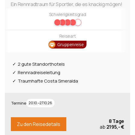
Ein Rennradtraum für Sportler, die es knackig mögen!
Schwierigkeitsgrad
Reiseart
Gruppenreise
2 gute Standorthotels
Rennradreiseleitung
Traumhafte Costa Smeralda
Termine
20.10.–27.10.26
8 Tage
Zu den Reisedetails
ab
2195,- €