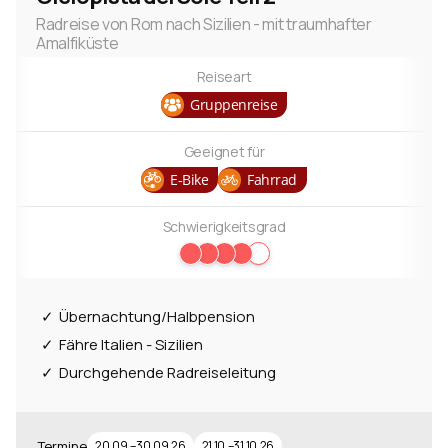
Radreise von Rom nach Sizilien - mit traumhafter
Amalfiküste
Reiseart
Gruppenreise
Geeignet für
E-Bike
Fahrrad
Schwierigkeitsgrad
Übernachtung/Halbpension
Fähre Italien - Sizilien
Durchgehende Radreiseleitung
Termine
20.09.–30.09.26
21.10.–31.10.26