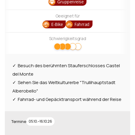
Gruppenreise
Bayern
16
Geeignet für
Transitalia
12
E-Bike
Fahrrad
Gardasee
11
Schwierigkeitsgrad
Ostsee
8
Rom
8
Besuch des berühmten Stauferschlosses Castel
mehr anzeigen
del Monte
Länder
Sehen Sie das Weltkulturerbe "Trullihauptstadt
Alberobello"
Deutschland
74
Fahrrad- und Gepäcktransport während der Reise
Italien
54
Frankreich
44
Termine
05.10.–16.10.26
Österreich
36