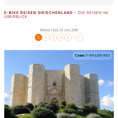
Abfahrt
Abfahrt
zurücksetzen
zurückse
E-BIKE REISEN GRIECHENLAND
– DIE REISEN IM
Von
Bis
ÜBERBLICK
€
€
Reise 1 bis 10 von 296
Reisedauer
1
2
3
4
5
Tagesreise
2
Code:
IT-APULIEN-RAD
2-5 Tage
8
6-10 Tage
183
mehr als 10 Tage
90
Reiseart
Fahrrad
177
E-Bike
148