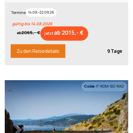
Termine
14.09.–22.09.26
gültig bis 14.08.2026
ab 2015,- €
2065,- €
ab
jetzt
9 Tage
Zu den Reisedetails
Code:
IT-ROM-SIZ-RAD