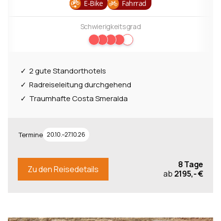
E-Bike
Fahrrad
Schwierigkeitsgrad
2 gute Standorthotels
Radreiseleitung durchgehend
Traumhafte Costa Smeralda
Termine
20.10.–27.10.26
8 Tage
Zu den Reisedetails
ab
2195,- €