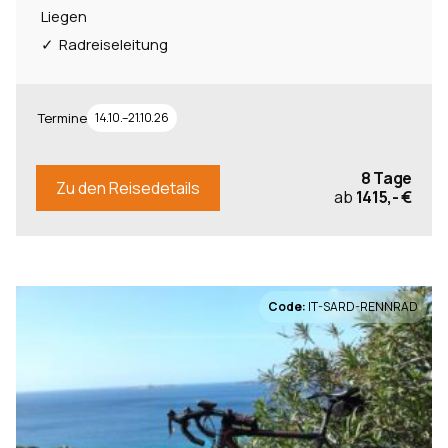
Liegen
Radreiseleitung
Termine
14.10.–21.10.26
8 Tage
Zu den Reisedetails
ab
1415,- €
Code:
IT-SARD-RENNRAD