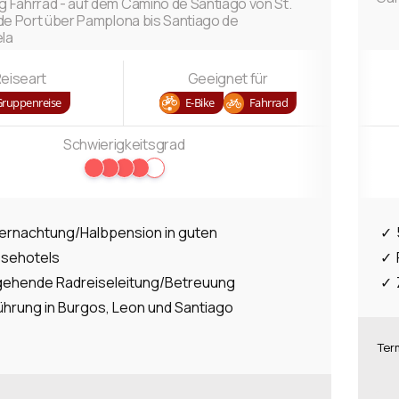
 Fahrrad - auf dem Camino de Santiago von St.
de Port über Pamplona bis Santiago de
la
eiseart
Geeignet für
Gruppenreise
E-Bike
Fahrrad
Schwierigkeitsgrad
bernachtung/Halbpension in guten
ssehotels
ehende Radreiseleitung/Betreuung
ührung in Burgos, Leon und Santiago
Ter