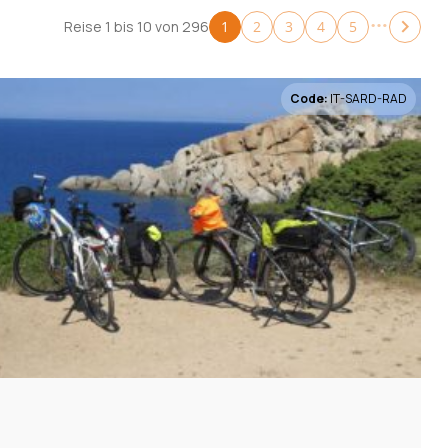
zurücksetzen
zurückset
Reise 1 bis 10 von 296
1
2
3
4
5
Code:
IT-SARD-RAD