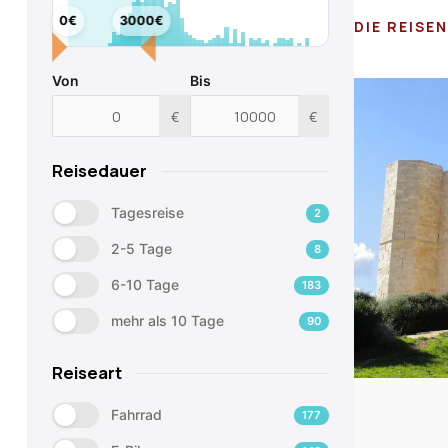
0€
3000€
DIE REISE
Von
Bis
€
€
Reisedauer
Tagesreise
2
2-5 Tage
8
6-10 Tage
183
mehr als 10 Tage
90
Reiseart
Fahrrad
177