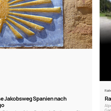
Ital
se Jakobsweg Spanien nach
Ra
go
Alp
Ga