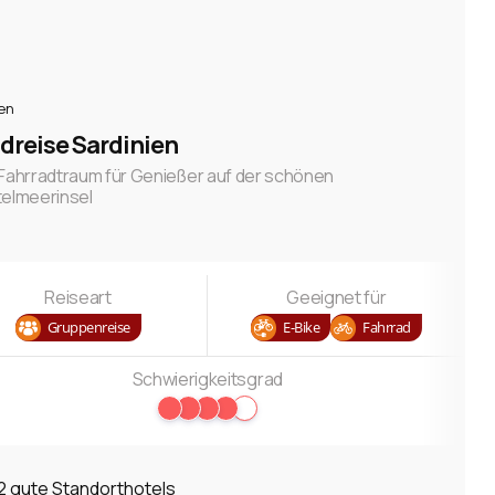
ien
dreise Sardinien
 Fahrradtraum für Genießer auf der schönen
telmeerinsel
Reiseart
Geeignet für
Gruppenreise
E-Bike
Fahrrad
Schwierigkeitsgrad
2 gute Standorthotels