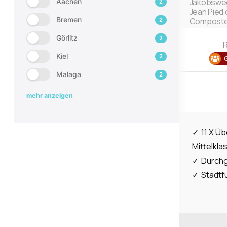
Jakobsweg
Aachen
2
Jean Pied 
Bremen
Composte
2
Görlitz
2
R
Kiel
2
Malaga
2
mehr anzeigen
11 X Ü
Mittelkla
Durchg
Stadtf