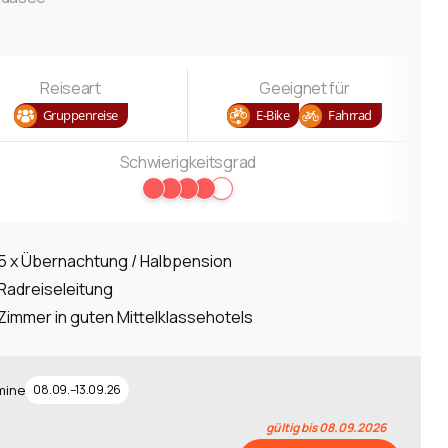
Reiseart
Geeignet für
Gruppenreise
E-Bike
Fahrrad
Schwierigkeitsgrad
5 x Übernachtung / Halbpension
Radreiseleitung
Zimmer in guten Mittelklassehotels
mine
08.09.–13.09.26
gültig bis 08.09.2026