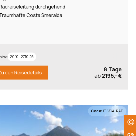
Radreiseleitung durchgehend
Traumhafte Costa Smeralda
mine
20.10.–27.10.26
8 Tage
Zu den Reisedetails
ab
2195,- €
Code:
IT-VCA-RAD