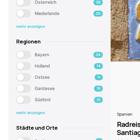
Österreich
36
Niederlande
20
mehr anzeigen
Regionen
Bayern
24
Holland
14
Ostsee
11
Gardasee
10
Südtirol
10
mehr anzeigen
Spanien
Radrei
Städte und Orte
Santia