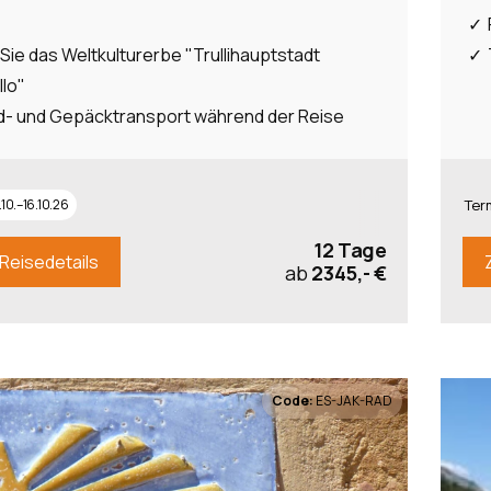
Sie das Weltkulturerbe "Trullihauptstadt
lo"
d- und Gepäcktransport während der Reise
.10.–16.10.26
Ter
12 Tage
Reisedetails
ab
2345,- €
Code:
ES-JAK-RAD