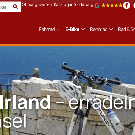
Öffnungszeiten
Kataloganforderung
Fahrrad
E-Bike
Rennrad
Rad & Sc
 Irland
– erradel
nsel