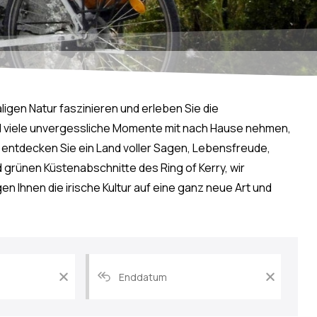
aligen Natur faszinieren und erleben Sie die
d viele unvergessliche Momente mit nach Hause nehmen,
d entdecken Sie ein Land voller Sagen, Lebensfreude,
nd grünen Küstenabschnitte des Ring of Kerry, wir
n Ihnen die irische Kultur auf eine ganz neue Art und
Datum
Datum
der
der
frühesten
spätesten
Abfahrt
Abfahrt