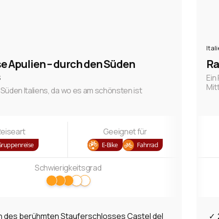
Ital
e Apulien – durch den Süden
Ra
s
Ein
Mit
Süden Italiens, da wo es am schönsten ist
eiseart
Geeignet für
Gruppenreise
E-Bike
Fahrrad
Schwierigkeitsgrad
 des berühmten Stauferschlosses Castel del