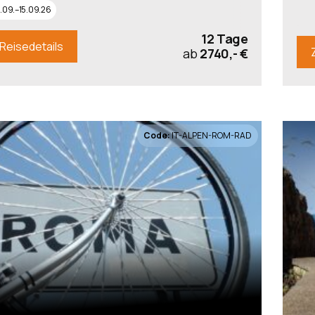
.09.–15.09.26
12 Tage
Reisedetails
ab
2740,- €
Code:
IT-ALPEN-ROM-RAD