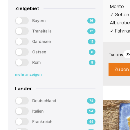
Monte
Zielgebiet
Sehen 
Bayern
16
Alberobel
Fahrra
Transitalia
12
Gardasee
11
Ostsee
8
Termine
05
Rom
8
Zu den 
mehr anzeigen
Länder
Deutschland
74
Italien
54
Frankreich
44