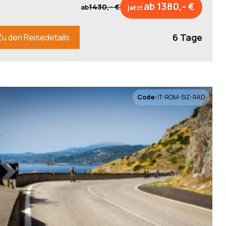
ab 1380,- €
1430,- €
ab
jetzt
6 Tage
Zu den Reisedetails
Code:
IT-ROM-SIZ-RAD