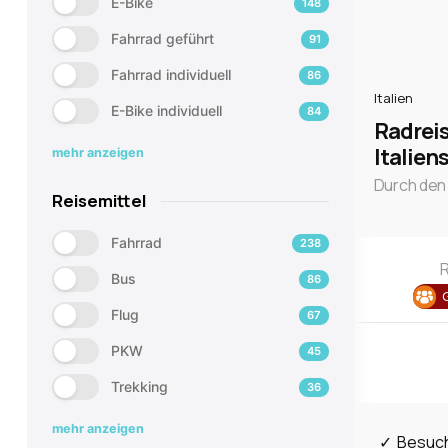
E-Bike
148
Fahrrad geführt
91
Fahrrad individuell
86
Italien
E-Bike individuell
84
Radreis
Italien
mehr anzeigen
Durch den 
Reisemittel
Fahrrad
238
R
Bus
86
Flug
67
PKW
45
Trekking
36
mehr anzeigen
Besuch