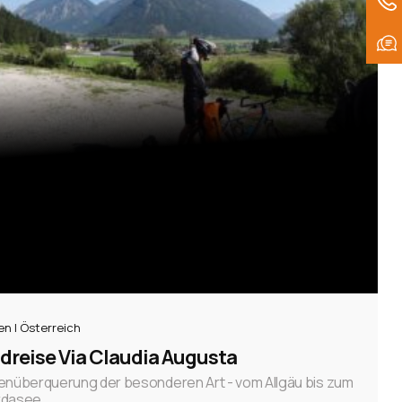
ien | Österreich
dreise Via Claudia Augusta
enüberquerung der besonderen Art - vom Allgäu bis zum
rdasee