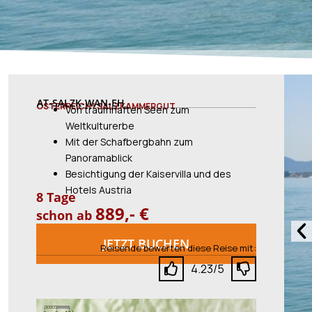
AT-SALZK-WAN-EH
ÖSTERREICH | SALZKAMMERGUT
Von traumhaften Seen zum
Weltkulturerbe
Mit der Schafbergbahn zum
Panoramablick
Besichtigung der Kaiservilla und des
Hotels Austria
8 Tage
889,- €
schon ab
Vo
JETZT BUCHEN
Reisende bewerten diese Reise mit:
4.23/5