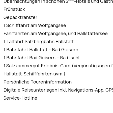
Übernachtungen in schönen 3***-Hotels und Gast
Frühstück
Gepäcktransfer
1 Schifffahrt am Wolfgangsee
Fährfahrten am Wolfgangsee, und Hallstättersee
1 Talfahrt Salzbergbahn Hallstatt
1 Bahnfahrt Hallstatt – Bad Goisern
1 Bahnfahrt Bad Goisern – Bad Ischl
1 Salzkammergut Erlebnis-Card (Vergünstigungen f
Hallstatt, Schifffahrten uvm.)
Persönliche Toureninformation
Digitale Reiseunterlagen inkl. Navigations-App, 
Service-Hotline