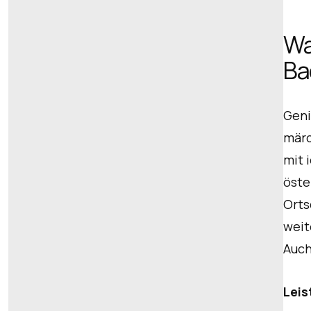
Wa
Bad
Geni
märc
mit 
öste
Orts
weit
Auch
Lei