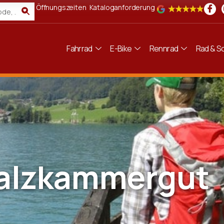
Öffnungszeiten
Kataloganforderung
Fahrrad
E-Bike
Rennrad
Rad & Sc
alzkammergut