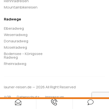
Rennradreisen
Mountainbikereisen
Radwege
Elberadweg
Weserradweg
Donauradweg
Moselradweg
Bodensee – Königssee
Radweg
Rheinradweg
launer-reisen.de — 2026 All Right Reserved
AGB
Datenschutz
Impressum