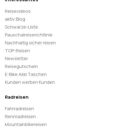
Reisevideos
Über Jena und Gera führt unsere Strecke nach
aktiv Blog
Chemnitz. Wir fahren durch das Herz
Schwarze-Liste
Mitteldeutschlands, durch sanft geschwungene
Pauschalreiserichtlinie
Landschaften mit moderaten Steigungen, stillen
Nachhaltig sicher reisen
Wäldern und charmanten Kleinstädten. Die letzten
TOP-Reisen
Kilometer nach Chemnitz führen durch das
Newsletter
Erzgebirgsvorland, wo sich weite Ausblicke und
Reisegutschein
kurze Anstiege abwechseln. In der Kulturhauptstadt
E-Bike Akki Taschen
Kunden werben Kunden
Europas 2025 gibt viel zu entdecken: Eine
architektonisch interessante und mehrfach
Radreisen
prämierte Innenstadt sowie Denkmale der
Industriekultur zeugen von der wechselvollen
Fahrradreisen
Geschichte der Stadt, die zu den industriellen
Rennradreisen
Mountainbikereisen
Wiegen Deutschlands zählt. Übernachtung im Raum
Chemnitz. (F/-/A)