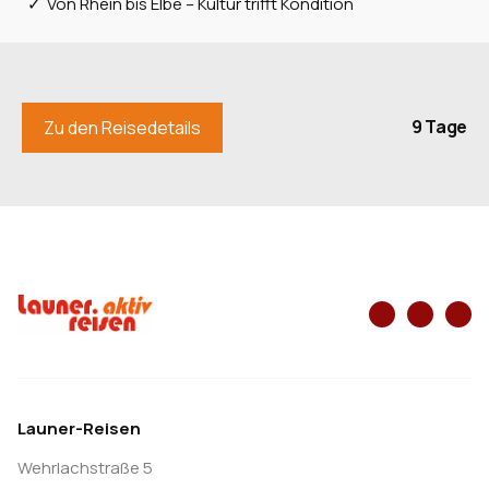
Von Rhein bis Elbe – Kultur trifft Kondition
Nach dem Start im hessischen Flachland wird es im
Knüllwald sportlich. Nach ca. 20 Km Anstieg
erreichen wir das Knüllwaldköpfchen und freuen uns
auf die Abfahrt nach Bad Hersfeld, einer
9 Tage
Zu den Reisedetails
historischen Festspielstadt im Fuldatal, mit ihrer
sehenswerten Altstadt. Auf wenig befahrenen
Straßen verlassen wir Hessen, fahren weiter
entlang der Werra nach Thüringen und erreichen
Eisenach. Wahrzeichen der Stadt ist das UNESCO-
Welterbe Wartburg. Eisenach ist außerdem die
Geburtsstadt von Johann Sebastian Bach,
Lutherstadt und die Stadt des Automobilbaus.
Übernachtung im Raum Eisenach. (F/-/A)
Launer-Reisen
5. Tag: Gotha - Erfurt - Weimar ca. 135km,
Wehrlachstraße 5
1.900hm