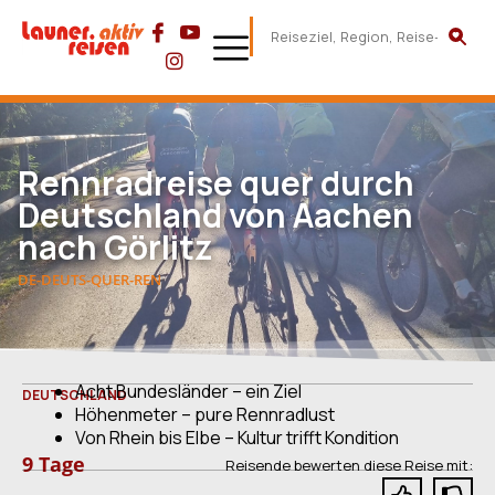
Rennradreise quer durch
Deutschland von Aachen
nach Görlitz
DE-DEUTS-QUER-REN
Acht Bundesländer – ein Ziel
DEUTSCHLAND
Höhenmeter – pure Rennradlust
Von Rhein bis Elbe – Kultur trifft Kondition
9 Tage
Reisende bewerten diese Reise mit: