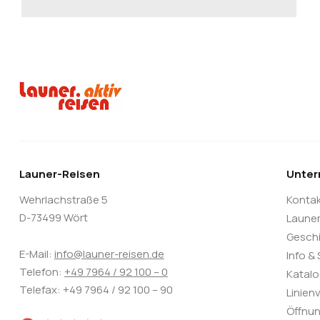
Launer-Reisen
Unte
Wehrlachstraße 5
Konta
D-73499 Wört
Laune
Gesch
E-Mail:
info@launer-reisen.de
Info &
Telefon:
+49 7964 / 92 100 – 0
Katal
Telefax: +49 7964 / 92 100 – 90
Linien
Öffnun