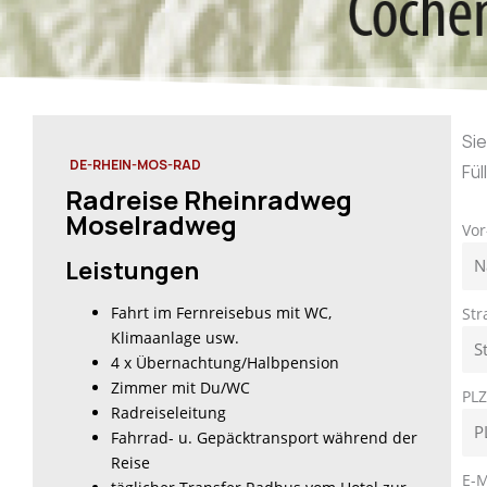
Si
DE-RHEIN-MOS-RAD
Fül
Radreise Rheinradweg
Moselradweg
Vo
Leistungen
Fahrt im Fernreisebus mit WC,
St
Klimaanlage usw.
4 x Übernachtung/Halbpension
Zimmer mit Du/WC
PL
Radreiseleitung
Fahrrad- u. Gepäcktransport während der
Reise
E-M