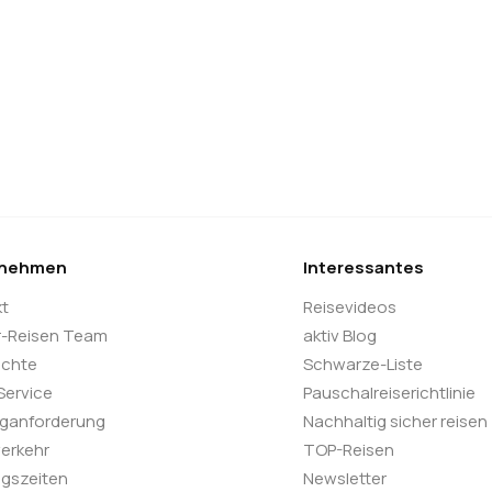
rnehmen
Interessantes
kt
Reisevideos
r-Reisen Team
aktiv Blog
ichte
Schwarze-Liste
 Service
Pauschalreiserichtlinie
oganforderung
Nachhaltig sicher reisen
verkehr
TOP-Reisen
gszeiten
Newsletter