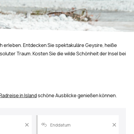
ah erleben. Entdecken Sie spektakuläre Geysire, heiße
luter Traum. Kosten Sie die wilde Schönheit der Insel bei
Radreise in Island
schöne Ausblicke genießen können.
Datum
Datum
der
der