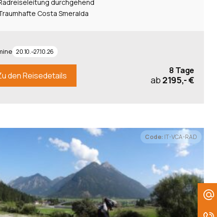
Radreiseleitung durchgehend
Traumhafte Costa Smeralda
mine
20.10.–27.10.26
8 Tage
Zu den Reisedetails
ab
2195,- €
Code:
IT-VCA-RAD