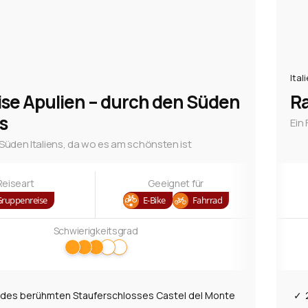
Ital
ise Apulien – durch den Süden
Ra
ns
Ein
Süden Italiens, da wo es am schönsten ist
Reiseart
Geeignet für
Gruppenreise
E-Bike
Fahrrad
Schwierigkeitsgrad
des berühmten Stauferschlosses Castel del Monte