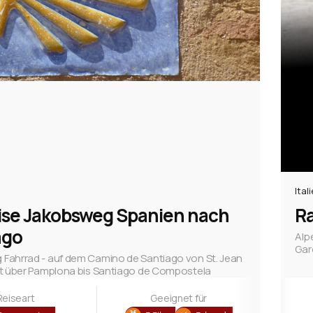
Ital
ise Jakobsweg Spanien nach
Ra
ago
Alp
Gar
Fahrrad - auf dem Camino de Santiago von St. Jean
rt über Pamplona bis Santiago de Compostela
Reiseart
Geeignet für