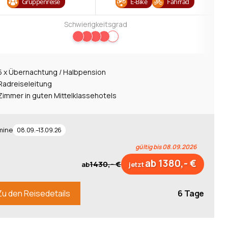
Gruppenreise
E-Bike
Fahrrad
Schwierigkeitsgrad
5 x Übernachtung / Halbpension
Radreiseleitung
Zimmer in guten Mittelklassehotels
mine
08.09.–13.09.26
gültig bis 08.09.2026
ab 1380,- €
1430,- €
ab
jetzt
6 Tage
Zu den Reisedetails