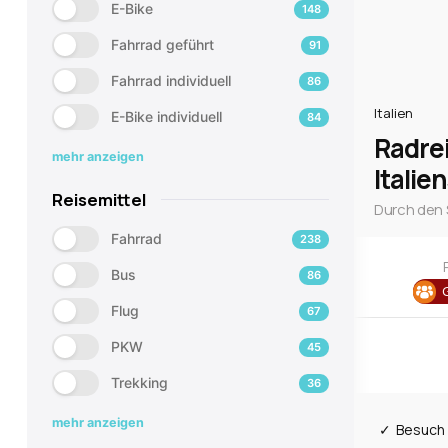
E-Bike
148
Fahrrad geführt
91
Fahrrad individuell
86
Italien
E-Bike individuell
84
Radre
mehr anzeigen
Italie
Reisemittel
Durch den 
Fahrrad
238
Bus
86
Flug
67
PKW
45
Trekking
36
mehr anzeigen
Besuch 