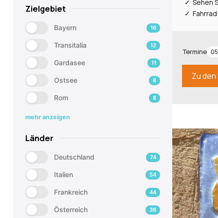
Sehen S
Zielgebiet
Fahrrad
Bayern
16
Transitalia
12
Termine
05
Gardasee
11
Zu den 
Ostsee
8
Rom
8
mehr anzeigen
Länder
Deutschland
74
Italien
54
Frankreich
44
Österreich
36