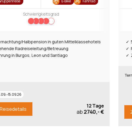
Gruppenreise
E-Bike
Fahrrad
Schwierigkeitsgrad
ernachtung/Halbpension in guten Mittelklassehotels
ehende Radreiseleitung/Betreuung
hrung in Burgos, Leon und Santiago
Ter
.09.–15.09.26
12 Tage
Reisedetails
ab
2740,- €