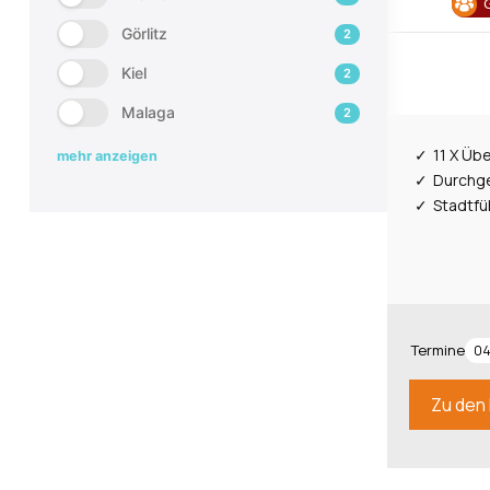
Görlitz
2
Kiel
2
Malaga
2
11 X Üb
mehr anzeigen
Durchg
Stadtfü
Termine
04
Zu den 