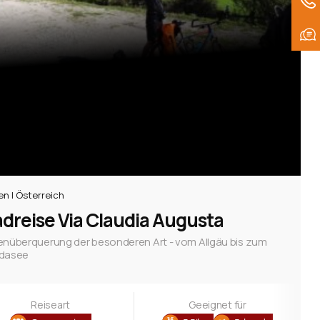
ien | Österreich
dreise Via Claudia Augusta
enüberquerung der besonderen Art - vom Allgäu bis zum
dasee
Reiseart
Geeignet für