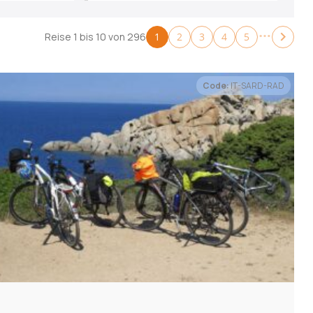
frühesten
spätesten
Abfahrt
Abfahrt
zurücksetzen
zurückset
1
2
3
4
5
Reise 1 bis 10 von 296
Code:
IT-SARD-RAD