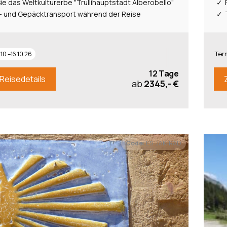
ie das Weltkulturerbe "Trullihauptstadt Alberobello"
- und Gepäcktransport während der Reise
Ter
.10.–16.10.26
12 Tage
Reisedetails
ab
2345,- €
Code:
ES-JAK-RAD