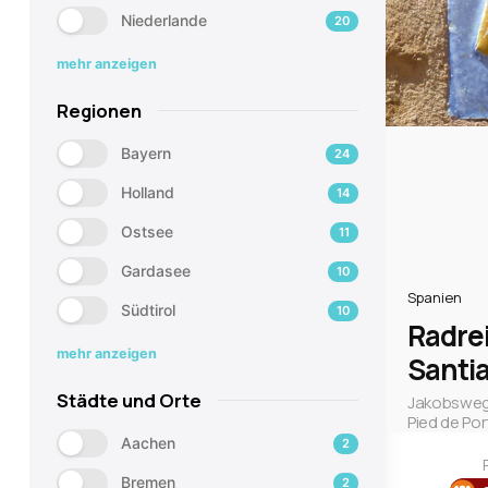
Niederlande
20
mehr anzeigen
Regionen
Bayern
24
Holland
14
Ostsee
11
Gardasee
10
Spanien
Südtirol
10
Radre
mehr anzeigen
Santi
Städte und Orte
Jakobsweg 
Pied de Po
Aachen
2
Bremen
2