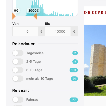
0€
3000€
E-BIKE REI
Von
Bis
€
€
Reisedauer
Tagesreise
2
2-5 Tage
8
6-10 Tage
183
mehr als 10 Tage
90
Reiseart
Fahrrad
177