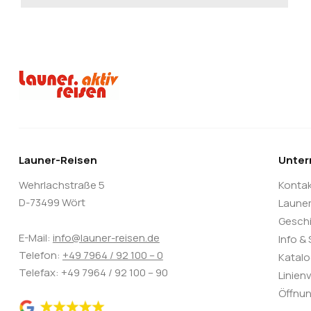
Launer-Reisen
Unte
Wehrlachstraße 5
Konta
D-73499 Wört
Laune
Gesch
E-Mail:
info@launer-reisen.de
Info &
Telefon:
+49 7964 / 92 100 – 0
Katal
Telefax: +49 7964 / 92 100 – 90
Linien
Öffnun