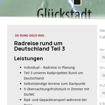
Si
DE-RUND-DEU3-RAD
Fül
Radreise rund um
Deutschland Teil 3
Vo
Leistungen
Individual – Radreise in Planung
St
Teil 3 unseres Radprojektes Rund um
Deutschland
Selbstständige Anreise zum Startpunkt
PL
9 Übernachtung/Frühstück in Zimmer mit
Du/WC
Rad- und Gepäcktransport während der
E-M