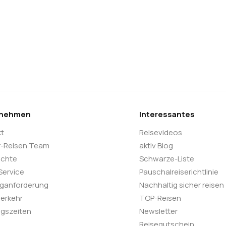
rnehmen
Interessantes
kt
Reisevideos
r-Reisen Team
aktiv Blog
ichte
Schwarze-Liste
 Service
Pauschalreiserichtlinie
oganforderung
Nachhaltig sicher reisen
verkehr
TOP-Reisen
gszeiten
Newsletter
Reisegutschein