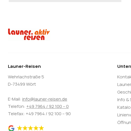
Launer-Reisen
Unte
Wehrlachstraße 5
Konta
D-73499 Wört
Laune
Gesch
E-Mail:
info@launer-reisen.de
Info &
Telefon:
+49 7964 / 92 100 – 0
Katal
Telefax: +49 7964 / 92 100 – 90
Linien
Öffnun