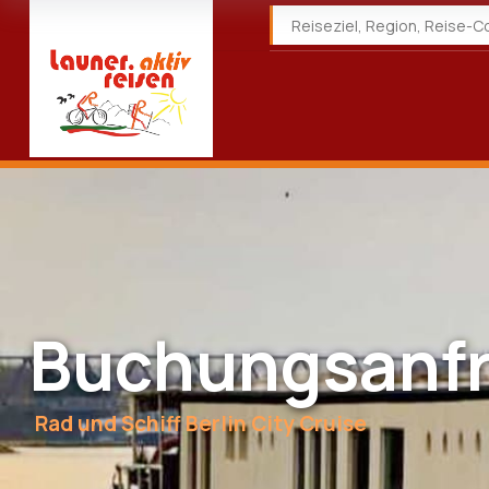
Buchungsanf
Rad und Schiff Berlin City Cruise